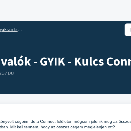
n Ismételt Kérdések - Kulcs Connect
valók - GYIK - Kulcs Con
3:57 DU
 könyvelt cégeim, de a Connect felületén mégsem jelenik meg az össze
ban. Mit kell tennem, hogy az összes cégem megjelenjen ott?