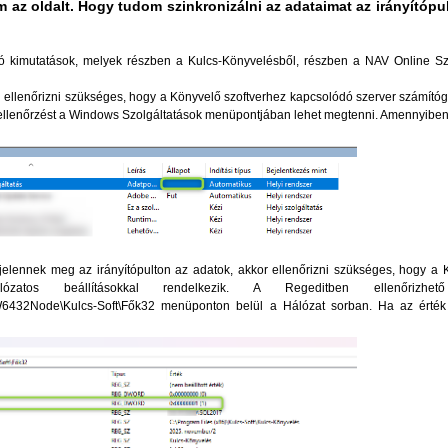
em az oldalt. Hogy tudom szinkronizálni az adataimat az irányítópu
ódó kimutatások, melyek részben a Kulcs-Könyvelésből, részben a NAV Online S
n ellenőrizni szükséges, hogy a Könyvelő szoftverhez kapcsolódó szerver számít
. Az ellenőrzést a Windows Szolgáltatások menüpontjában lehet megtenni. Amennyib
 jelennek meg az irányítópulton az adatok, akkor ellenőrizni szükséges, hogy a 
tos beállításokkal rendelkezik. A Regeditben ellenőrizhe
ode\Kulcs-Soft\Fők32 menüponton belül a Hálózat sorban. Ha az érték