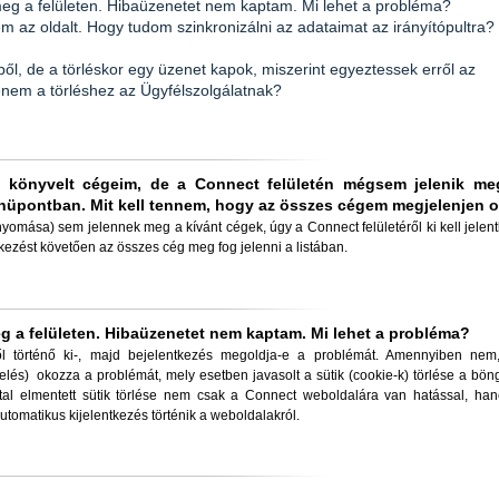
 meg a felületen. Hibaüzenetet nem kaptam. Mi lehet a probléma?
tem az oldalt. Hogy tudom szinkronizálni az adataimat az irányítópultra?
l, de a törléskor egy üzenet kapok, miszerint egyeztessek erről az
denem a törléshez az Ügyfélszolgálatnak?
 a könyvelt cégeim, de a Connect felületén mégsem jelenik me
nüpontban. Mit kell tennem, hogy az összes cégem megjelenjen o
nyomása) sem jelennek meg a kívánt cégek, úgy a Connect felületéről ki kell jelen
tkezést követően az összes cég meg fog jelenni a listában.
eg a felületen. Hibaüzenetet nem kaptam. Mi lehet a probléma?
ről történő ki-, majd bejelentkezés megoldja-e a problémát. Amennyiben nem
elés)
okozza a problémát, mely esetben javasolt a sütik (cookie-k) törlése a bön
al elmentett sütik törlése nem csak a Connect weboldalára van hatással, ha
tomatikus kijelentkezés történik a weboldalakról.