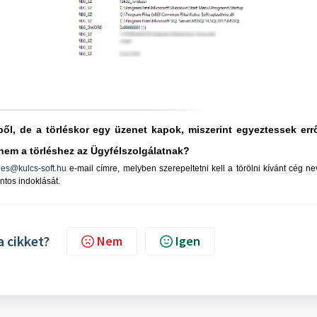
l, de a törléskor egy üzenet kapok, miszerint egyeztessek errő
enem a törléshez az Ügyfélszolgálatnak?
es@kulcs-soft.hu
e-mail címre, melyben szerepeltetni kell a törölni kívánt cég ne
ontos indoklását.
a cikket?
Nem
Igen