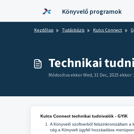
Kihagyás a tartalom megtartásához
Könyvelő programok
Kezdőlap
Tudásbázis
Kulcs Connect
Gyakra
Technikai tudni
Módosítva ekkor Wed, 31 Dec, 2025 ekkor: 
Kulcs Connect technikai tudnivalók - GYIK
A Könyvelő szoftverből felszinkronizáltam a
cég a Könyvelt ügyfél hozzáadása menüpont