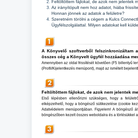
Feltöltöttem fájlokat, de azok nem jelentek
Az irányítópult nem hoz adatot, hiába frissí
Honnan jönnek az adatok a felületre?
Szeretném törölni a cégem a Kulcs Connectbő
Ügyfélszolgálattal. Milyen adatokat kell kül
A Könyvelő szoftverből felszinkronizáltam
összes cég a Könyvelt ügyfél hozzáadása me
Amennyiben az oldal frissítését követően (F5 billentyű le
(Profil/Kijelentkezés menüpont), majd az ismételt bejelen
Feltöltöttem fájlokat, de azok nem jelentek m
Első lépésben ellenőrizni szükséges, hogy a felület
elképzelhető, hogy a böngésző sütikezelése
(cookie kez
Adatvédelem menüpontjában. Figyelem! A böngésző ált
böngészőben kezelt összes weboldalra és a törlésükkel au