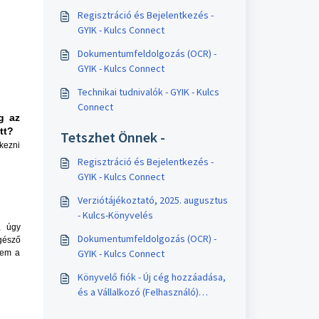
Regisztráció és Bejelentkezés -
GYIK - Kulcs Connect
Dokumentumfeldolgozás (OCR) -
GYIK - Kulcs Connect
Technikai tudnivalók - GYIK - Kulcs
Connect
g az
tt?
Tetszhet Önnek -
tkezni
Regisztráció és Bejelentkezés -
GYIK - Kulcs Connect
Verziótájékoztató, 2025. augusztus
- Kulcs-Könyvelés
, úgy
Dokumentumfeldolgozás (OCR) -
gésző
GYIK - Kulcs Connect
nem a
Könyvelő fiók - Új cég hozzáadása,
és a Vállalkozó (Felhasználó)
meghívása