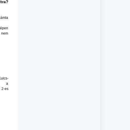
ltra?
zámla
ógépen
en nem
Kulcs-
tő a
 2-es