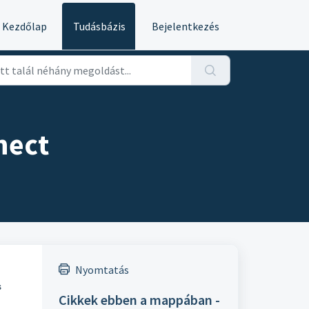
Kezdőlap
Tudásbázis
Bejelentkezés
nect
Nyomtatás
s
Cikkek ebben a mappában -