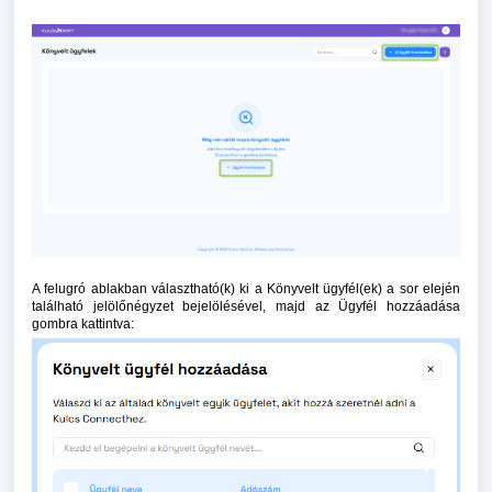
A felugró ablakban választható(k) ki a Könyvelt ügyfél(ek) a sor elején
található jelölőnégyzet bejelölésével, majd az Ügyfél hozzáadása
gombra kattintva: