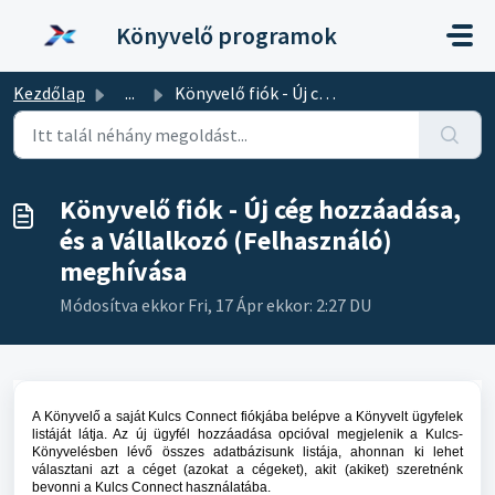
Kihagyás a tartalom megtartásához
Könyvelő programok
Kezdőlap
...
Könyvelő fiók - Új cég hozzáadása, és a Vállalkozó (Felha...
Könyvelő fiók - Új cég hozzáadása,
és a Vállalkozó (Felhasználó)
meghívása
Módosítva ekkor Fri, 17 Ápr ekkor: 2:27 DU
A Könyvelő a saját Kulcs Connect fiókjába belépve a Könyvelt ügyfelek
listáját látja. Az új ügyfél hozzáadása opcióval megjelenik a Kulcs-
Könyvelésben lévő összes adatbázisunk listája, ahonnan ki lehet
választani azt a céget (azokat a cégeket), akit (akiket) szeretnénk
bevonni a Kulcs Connect használatába.