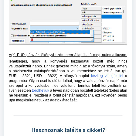
A(z) EUR pénztár főkönyvi szám nem állapítható meg automatikusan:
lehetséges, hogy a könyvelés törzsadatai között még nincs
valutapénztár napló. Ennek gyökere mindig az a főkönyvi szám, amely
a házipénztár valutapénztárában a valutnemekhez be lett állítva (pl.
EUR – 3821, USD – 3822). A hiányzó naplót
kézileg vihetjük fel
a
programba. Olyan eset is előfordulhat, hogy a valutapénztár napló már
szerepel a könyvelésben, de véletlenül forintos tételt könyveltünk rá.
Ilyen esetben
törölhetjük
a téves naplóban rögzített tételeket (törlés után
ne felejtsük el rögzíteni a forint pénztár naplóban), ezt követően pedig
újra megkísérelhetjük az adatok átadását.
Hasznosnak találta a cikket?