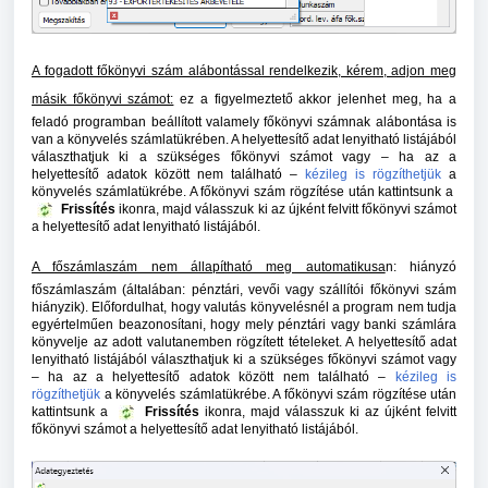
A fogadott főkönyvi szám alábontással rendelkezik, kérem, adjon meg
másik főkönyvi számot:
ez a figyelmeztető akkor jelenhet meg, ha a
feladó programban beállított valamely főkönyvi számnak alábontása is
van a könyvelés számlatükrében. A helyettesítő adat lenyitható listájából
választhatjuk ki a szükséges főkönyvi számot vagy – ha az a
helyettesítő adatok között nem található –
kézileg is rögzíthetjük
a
könyvelés számlatükrébe. A főkönyvi szám rögzítése után kattintsunk a
Frissítés
ikonra, majd válasszuk ki az újként felvitt főkönyvi számot
a helyettesítő adat lenyitható listájából.
A főszámlaszám nem állapítható meg automatikusa
n:
hiányzó
főszámlaszám (általában: pénztári, vevői vagy szállítói főkönyvi szám
hiányzik). Előfordulhat, hogy valutás könyvelésnél a program nem tudja
egyértelműen beazonosítani, hogy mely pénztári vagy banki számlára
könyvelje az adott valutanemben rögzített tételeket. A helyettesítő adat
lenyitható listájából választhatjuk ki a szükséges főkönyvi számot vagy
– ha az a helyettesítő adatok között nem található –
kézileg is
rögzíthetjük
a könyvelés számlatükrébe. A főkönyvi szám rögzítése után
kattintsunk a
Frissítés
ikonra, majd válasszuk ki az újként felvitt
főkönyvi számot a helyettesítő adat lenyitható listájából.