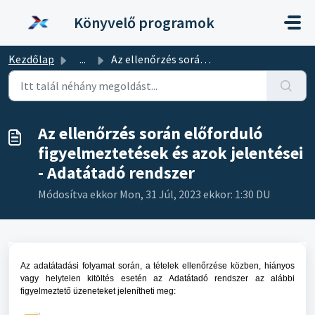
Kihagyás a tartalom megtartásához
Könyvelő programok
Kezdőlap
...
Az ellenőrzés során előforduló figyelmeztetések és azok j...
Az ellenőrzés során előforduló
figyelmeztetések és azok jelentései
- Adatátadó rendszer
Módosítva ekkor Mon, 31 Júl, 2023 ekkor: 1:30 DU
Az adatátadási folyamat során, a tételek ellenőrzése közben, hiányos
vagy helytelen kitöltés esetén az Adatátadó rendszer az alábbi
figyelmeztető üzeneteket jelenítheti meg: