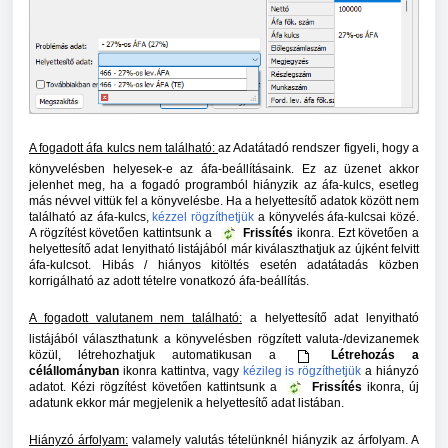
A fogadott áfa kulcs nem található:
az Adatátadó rendszer figyeli, hogy a
könyvelésben helyesek-e az áfa-beállításaink. Ez az üzenet akkor
jelenhet meg, ha a fogadó programból hiányzik az áfa-kulcs, esetleg
más névvel vittük fel a könyvelésbe. Ha a helyettesítő adatok között nem
található az áfa-kulcs,
kézzel rögzíthetjük
a könyvelés áfa-kulcsai közé.
A rögzítést követően kattintsunk a
Frissítés
ikonra. Ezt követően a
helyettesítő adat lenyitható listájából már kiválaszthatjuk az újként felvitt
áfa-kulcsot. Hibás / hiányos kitöltés esetén adatátadás közben
korrigálható az adott tételre vonatkozó áfa-beállítás.
A fogadott valutanem nem található:
a helyettesítő adat lenyitható
listájából választhatunk a könyvelésben rögzített valuta-/devizanemek
közül, létrehozhatjuk automatikusan a
Létrehozás a
célállományban
ikonra kattintva, vagy
kézileg is rögzíthetjük
a hiányzó
adatot. Kézi rögzítést követően kattintsunk a
Frissítés
ikonra, új
adatunk ekkor már megjelenik a helyettesítő adat listában.
Hiányzó árfolyam:
valamely valutás tételünknél hiányzik az árfolyam. A