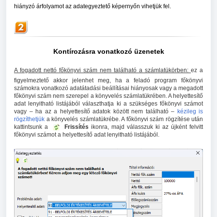
hiányzó árfolyamot az adategyeztető képernyőn vihetjük fel.
Kontírozásra vonatkozó üzenetek
A fogadott nettó főkönyvi szám nem található a számlatükörben:
ez a
figyelmeztető akkor jelenhet meg, ha a feladó program főkönyvi
számokra vonatkozó adatátadási beállításai hiányosak vagy a megadott
főkönyvi szám nem szerepel a könyvelés számlatükrében. A helyettesítő
adat lenyitható listájából választhatja ki a szükséges főkönyvi számot
vagy – ha az a helyettesítő adatok között nem található –
kézileg is
rögzíthetjük
a könyvelés számlatükrébe. A főkönyvi szám rögzítése után
kattintsunk a
Frissítés
ikonra, majd válasszuk ki az újként felvitt
főkönyvi számot a helyettesítő adat lenyitható listájából.