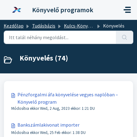
Kihagyás a tartalom megtartásához
Könyvelő programok
Kezdőlap
Tudásbázis
Kulcs-Könyvelés
Könyvelés
Könyvelés (74)
Pénzforgalmi áfa könyvelése vegyes naplóban –
Könyvelő program
Módosítva ekkor Wed, 2 Aug, 2023 ekkor: 1:21 DU
Bankszámlakivonat importer
Módosítva ekkor Wed, 25 Feb ekkor: 1:38 DU