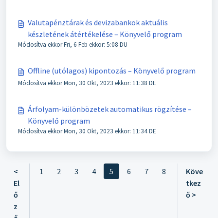
Valutapénztárak és devizabankok aktuális
készletének átértékelése – Könyvelő program
Módosítva ekkor Fri, 6 Feb ekkor: 5:08 DU
Offline (utólagos) kipontozás – Könyvelő program
Módosítva ekkor Mon, 30 Okt, 2023 ekkor: 11:38 DE
Árfolyam-különbözetek automatikus rögzítése –
Könyvelő program
Módosítva ekkor Mon, 30 Okt, 2023 ekkor: 11:34 DE
<
1
2
3
4
5
6
7
8
Köve
El
tkez
ő
ő >
z