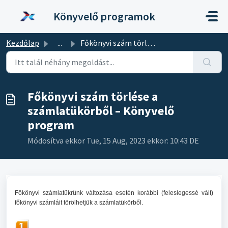
Kihagyás a tartalom megtartásához
Könyvelő programok
Kezdőlap
...
Főkönyvi szám törlése a számlatükörből – Könyvelő program
Főkönyvi szám törlése a
számlatükörből – Könyvelő
program
Módosítva ekkor Tue, 15 Aug, 2023 ekkor: 10:43 DE
Főkönyvi számlatükrünk változása esetén korábbi (feleslegessé vált)
főkönyvi számláit törölhetjük a számlatükörből.