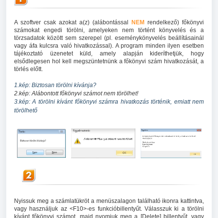
A szoftver csak azokat a(z) (alábontással
NEM
rendelkező) főkönyvi
számokat engedi törölni, amelyeken nem történt könyvelés és a
törzsadatok között sem szerepel (pl. eseménykönyvelés beállításainál
vagy áfa kulcsra való hivatkozással). A program minden ilyen esetben
tájékoztató üzenetet küld, amely alapján kideríthetjük, hogy
elsődlegesen hol kell megszüntetnünk a főkönyvi szám hivatkozását, a
törlés előtt.
1.kép: Biztosan törölni kívánja?
2.kép: Alábontott főkönyvi számot nem törölhet!
3.kép: A törölni kívánt főkönyvi számra hivatkozás történik, emiatt nem
törölhető
Nyissuk meg a számlatükröt a menüszalagon található ikonra kattintva,
vagy használjuk az <F10>-es funkcióbillentyűt. Válasszuk ki a törölni
kívánt főkönyvi számot, majd nyomjuk meg a [Delete] billentyűt, vagy