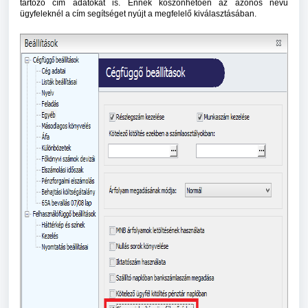
tartozó cím adatokat is. Ennek köszönhetően az azonos nevű
ügyfeleknél a cím segítséget nyújt a megfelelő kiválasztásában.