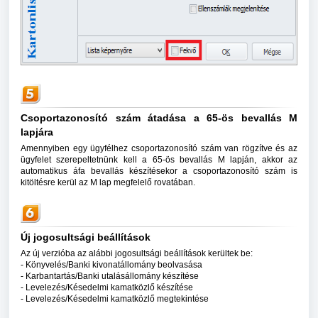
Csoportazonosító szám átadása a 65-ös bevallás M
lapjára
Amennyiben egy ügyfélhez csoportazonosító szám van rögzítve és az
ügyfelet szerepeltetnünk kell a 65-ös bevallás M lapján, akkor az
automatikus áfa bevallás készítésekor a csoportazonosító szám is
kitöltésre kerül az M lap megfelelő rovatában.
Új jogosultsági beállítások
Az új verzióba az alábbi jogosultsági beállítások kerültek be:
- Könyvelés/Banki kivonatállomány beolvasása
- Karbantartás/Banki utalásállomány készítése
- Levelezés/Késedelmi kamatközlő készítése
- Levelezés/Késedelmi kamatközlő megtekintése