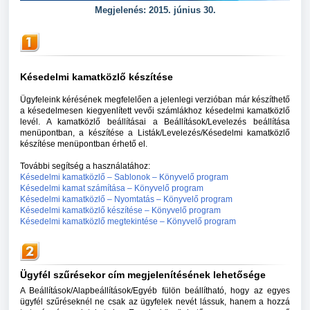
Megjelenés: 2015. június 30.
Késedelmi kamatközlő készítése
Ügyfeleink kérésének megfelelően a jelenlegi verzióban már készíthető
a késedelmesen kiegyenlített vevői számlákhoz késedelmi kamatközlő
levél. A kamatközlő beállításai a Beállítások/Levelezés beállítása
menüpontban, a készítése a Listák/Levelezés/Késedelmi kamatközlő
készítése menüpontban érhető el.
További segítség a használatához:
Késedelmi kamatközlő – Sablonok – Könyvelő program
Késedelmi kamat számítása – Könyvelő program
Késedelmi kamatközlő – Nyomtatás – Könyvelő program
Késedelmi kamatközlő készítése – Könyvelő program
Késedelmi kamatközlő megtekintése – Könyvelő program
Ügyfél szűrésekor cím megjelenítésének lehetősége
A Beállítások/Alapbeállítások/Egyéb fülön beállítható, hogy az egyes
ügyfél szűréseknél ne csak az ügyfelek nevét lássuk, hanem a hozzá