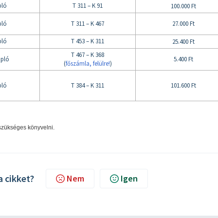
pló
T 311 – K 91
100.000 Ft
pló
T 311 – K 467
27.000 Ft
pló
T 453 – K 311
25.400 Ft
T 467 – K 368
apló
5.400 Ft
(
főszámla, felülre!
)
pló
T 384 – K 311
101.600 Ft
szükséges könyvelni.
a cikket?
Nem
Igen