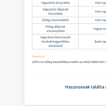
Végszámla könyvelése
Vevő na
Végszámla áfájának
Vevő na
könyvelése
Előleg visszavezetése
Vevő na
Előleg áfájának
Vegyes n
visszavezetése
Végszámla fennmaradó
részének kiegyenlítése,
Bank na
átutalással
Figyelem!
100%-os előleg beszámítása esetén az utolsó tételt nem 
Hasznosnak találta 