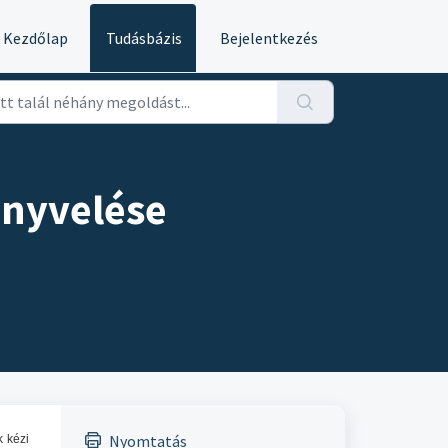
Kezdőlap
Tudásbázis
Bejelentkezés
önyvelése
Nyomtatás
k kézi