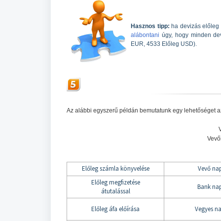
Hasznos tipp:
ha devizás előleg 
alábontani
úgy, hogy minden dev
EUR, 4533 Előleg USD).
Az alábbi egyszerű példán bemutatunk egy lehetőséget a
Vevői
Előleg számla könyvelése
Vevő na
Előleg megfizetése
Bank na
átutalással
Előleg áfa előírása
Vegyes n