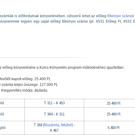
számlák is előfordulnak könyvelésében, célszerű lehet az előleg
főkönyvi számát 
izanemnek legyen egy saját előleg főkönyvi száma (pl. 4531 Előleg Ft, 4532 E
z előleg könyvelésére a Kulcs-Könyvelés program működéséhez igazítottan.
Vevőtől kapott előleg: 25.400 Ft,
 számla teljes összege: 127.000 Ft,
Kiegyenlítés módja: átutalás.
pló
T 311 – K 453
25.400 Ft
pló
T 384 – K 311
25.400 Ft
T 368 (
főszámla, felülre!
) -
apló
5.400 Ft
K 467