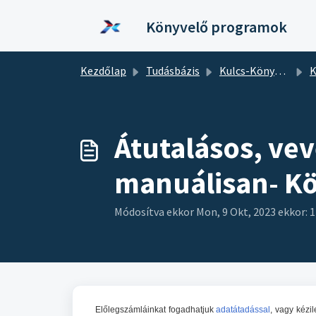
Kihagyás a tartalom megtartásához
Könyvelő programok
Kezdőlap
Tudásbázis
Kulcs-Könyvelés
K
Átutalásos, ve
manuálisan- K
Módosítva ekkor Mon, 9 Okt, 2023 ekkor: 
Előlegszámláinkat fogadhatjuk
adatátadással
, vagy kézi