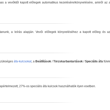
as a vevőktől kapott előlegek automatikus kezelésére/könyvelésére, amiről az a
anunk, a leírás alapján. Vevői előlegek könyveléséhez a kapott előleg és az
 szükséges
áfa-kulcsokat
, a
Beállítások
/
Törzskarbantartások
/
Speciális áfa
fülek
lapértelmezett, 27%-os speciális áfa kulcsok használhatók ilyen esetben.