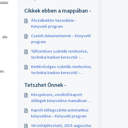
lábbi
Cikkek ebben a mappában -
Áfa kalkulátor használata –
Könyvelő program
Csatolt dokumentumok – Könyvelő
 áfa-
program
Túlfizetéses számlák rendezése,
technikai bankon keresztül –
Könyvelő program
Kintlévőséges számlák rendezése,
en.
technikai bankon keresztül –
Könyvelő program
Tetszhet Önnek -
Készpénzes, vevőktől kapott
előlegek könyvelése manuálisan –
Könyvelő program
Kapott előlegszámla automatikus
könyvelése – Könyvelő program
Verziótájékoztató, 2019. augusztus