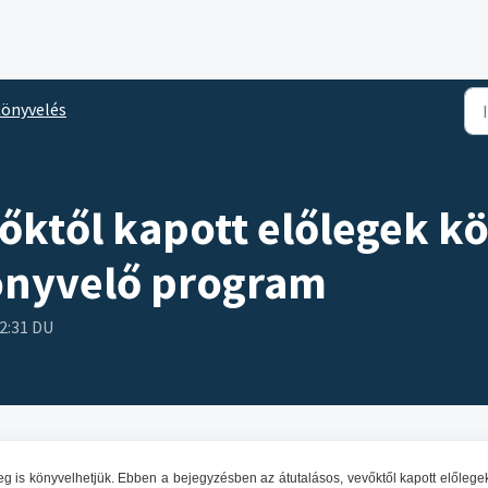
önyvelés
vőktől kapott előlegek k
önyvelő program
12:31 DU
leg is könyvelhetjük. Ebben a bejegyzésben az átutalásos, vevőktől kapott előlege