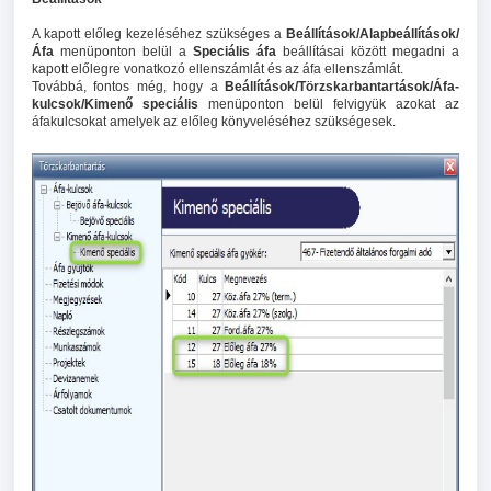
A kapott előleg kezeléséhez szükséges a
Beállítások/Alapbeállítások/
Áfa
menüponton belül a
Speciális áfa
beállításai között megadni a
kapott előlegre vonatkozó ellenszámlát és az áfa ellenszámlát.
Továbbá, fontos még, hogy a
Beállítások/Törzskarbantartások/Áfa-
kulcsok/Kimenő speciális
menüponton belül felvigyük azokat az
áfakulcsokat amelyek az előleg könyveléséhez szükségesek.