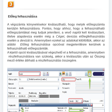
Előleg felhasználása
A végszámla könyvelésekor kiválasztható, hogy melyik előlegszámla
kerüljön felhasználásra. Fontos, hogy ahhoz, hogy a felhasználható
előlegszámlákat meg tudjuk jeleníteni, a
vevő naplót
kell kiválasztani,
illetve alapdeviza esetén még a
Céget
, devizás előlegfelhasználás
esetén a
devizát
is. Amennyiben ezeket az adatokat kitöltöttük, akkor az
alábbi
Előleg felhasználása
opcióval megjelenítésre kerülnek a
felhasználható előlegszámlák.
A kijelöl opció kiválasztásával végezhető el a felhasználás, amennyiben
részfelhasználásra van szükség, akkor a kiválasztás után az Összeg
mező értéke átírható a részfelhasználás összegére.