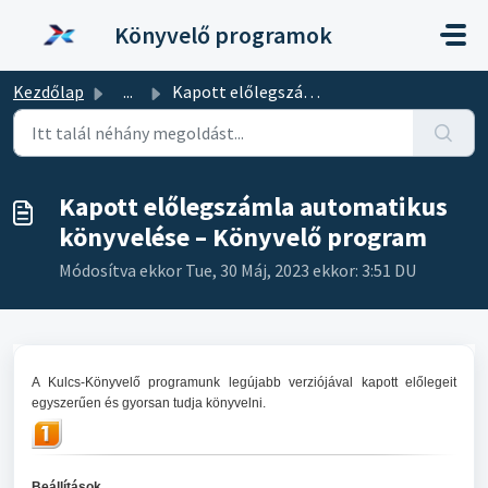
Kihagyás a tartalom megtartásához
Könyvelő programok
Kezdőlap
...
Kapott előlegszámla automatikus könyvelése – Könyvelő pro...
Kapott előlegszámla automatikus
könyvelése – Könyvelő program
Módosítva ekkor Tue, 30 Máj, 2023 ekkor: 3:51 DU
A Kulcs-Könyvelő programunk legújabb verziójával kapott előlegeit
egyszerűen és gyorsan tudja könyvelni.
Beállítások