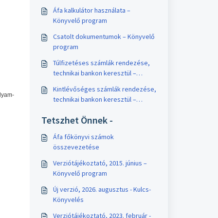
Áfa kalkulátor használata –
Könyvelő program
Csatolt dokumentumok – Könyvelő
program
Túlfizetéses számlák rendezése,
technikai bankon keresztül –
Könyvelő program
Kintlévőséges számlák rendezése,
lyam-
technikai bankon keresztül –
Könyvelő program
Tetszhet Önnek -
Áfa főkönyvi számok
összevezetése
Verziótájékoztató, 2015. június –
Könyvelő program
Új verzió, 2026. augusztus - Kulcs-
Könyvelés
Verziótájékoztató, 2023. február -