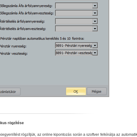
ikus rögzítése
iegyenlítést rögzítjük, az online kipontozás során a szoftver felkínálja az automat