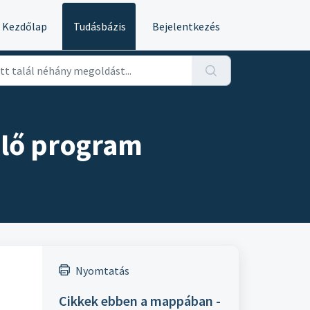
Kezdőlap
Tudásbázis
Bejelentkezés
elő program
Nyomtatás
Cikkek ebben a mappában -