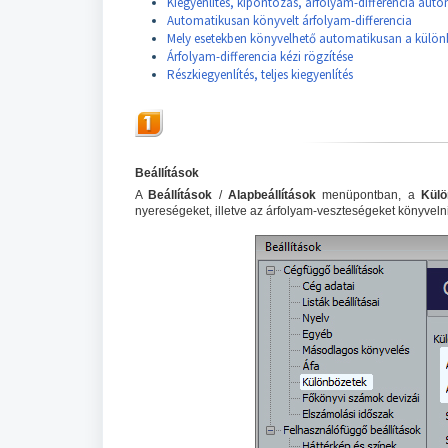
Kiegyenlítés, kipontozás, árfolyam-differencia auto
Automatikusan könyvelt árfolyam-differencia
Mely esetekben könyvelhető automatikusan a külön
Árfolyam-differencia kézi rögzítése
Részkiegyenlítés, teljes kiegyenlítés
Beállítások
A
Beállítások
/
Alapbeállítások
menüpontban, a
Külö
nyereségeket, illetve az árfolyam-veszteségeket könyveln