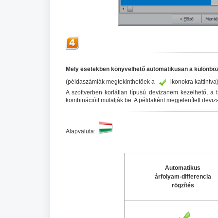
Mely esetekben könyvelhető automatikusan a különbö
(példaszámlák megtekinthetőek a
ikonokra kattintva
A szoftverben korlátlan típusú devizanem kezelhető, a
kombinációit mutatják be. A példaként megjelenített devi
Alapvaluta:
Automatikus
árfolyam-differencia
rögzítés