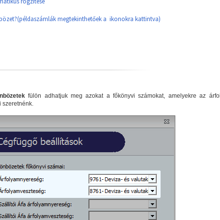
matikus rögzítése
bözet?(példaszámlák megtekinthetőek a ikonokra kattintva)
nbözetek
fülön adhatjuk meg azokat a főkönyvi számokat, amelyekre az árfo
i szeretnénk.