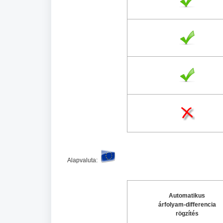
Alapvaluta:
Automatikus
árfolyam-differencia
rögzítés