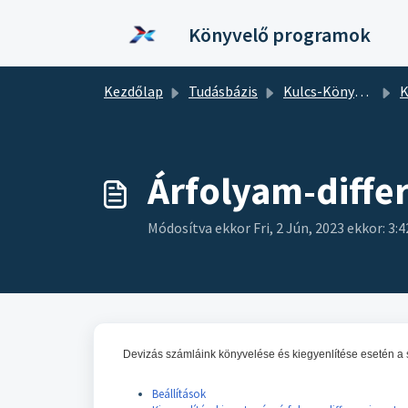
Kihagyás a tartalom megtartásához
Könyvelő programok
Kezdőlap
Tudásbázis
Kulcs-Könyvelés
K
Árfolyam-diffe
Módosítva ekkor Fri, 2 Jún, 2023 ekkor: 3:
Devizás számláink könyvelése és kiegyenlítése esetén a s
Beállítások