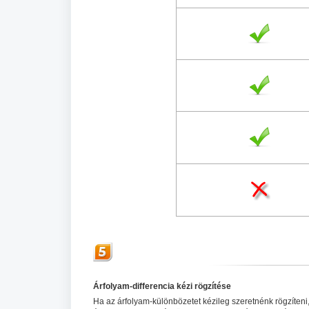
Árfolyam-differencia
kézi rögzítése
Ha az árfolyam-különbözetet kézileg szeretnénk rögzíten