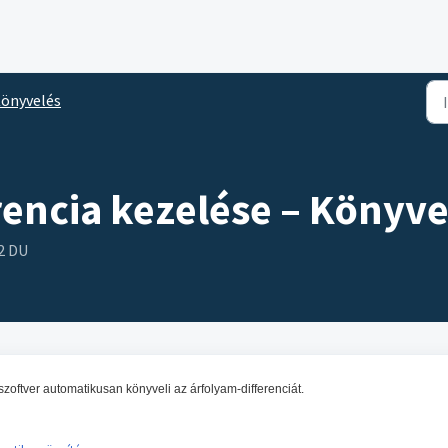
önyvelés
rencia kezelése – Könyv
42 DU
zoftver automatikusan könyveli az árfolyam-differenciát.