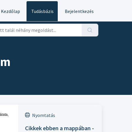
Kezdőlap
Tudásbázis
Bejelentkezés
am
Nyomtatás
álata,
Cikkek ebben a mappában -