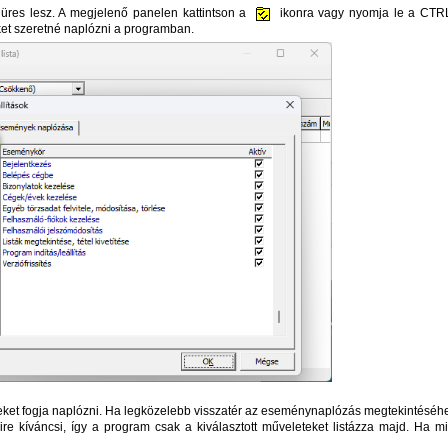
g üres lesz. A megjelenő panelen kattintson a
ikonra vagy nyomja le a CTR
eket szeretné naplózni a programban.
leteket fogja naplózni. Ha legközelebb visszatér az eseménynaplózás megtekintéséh
re kíváncsi, így a program csak a kiválasztott műveleteket listázza majd. Ha m