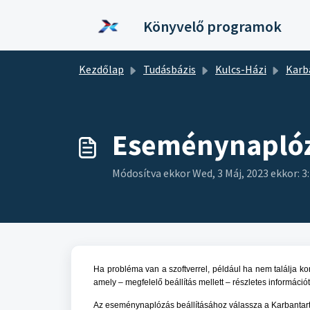
Kihagyás a tartalom megtartásához
Könyvelő programok
Kezdőlap
Tudásbázis
Kulcs-Házi
Karb
Eseménynaplóz
Módosítva ekkor Wed, 3 Máj, 2023 ekkor: 3
Ha probléma van a szoftverrel, például ha nem találja ko
amely – megfelelő beállítás mellett – részletes információ
Az eseménynaplózás beállításához válassza a Karbanta