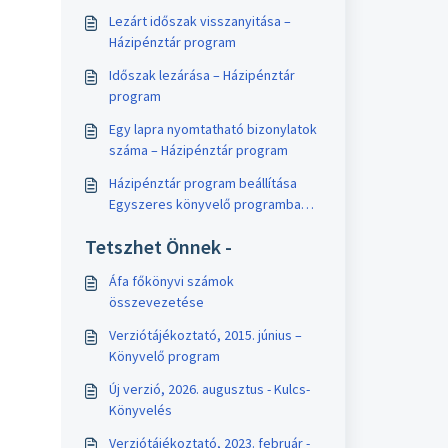
Lezárt időszak visszanyitása –
Házipénztár program
Időszak lezárása – Házipénztár
program
Egy lapra nyomtatható bizonylatok
száma – Házipénztár program
Házipénztár program beállítása
Egyszeres könyvelő programba
történő feladáshoz – Adatátadó
Tetszhet Önnek -
rendszer
Áfa főkönyvi számok
összevezetése
Verziótájékoztató, 2015. június –
Könyvelő program
Új verzió, 2026. augusztus - Kulcs-
Könyvelés
Verziótájékoztató, 2023. február -