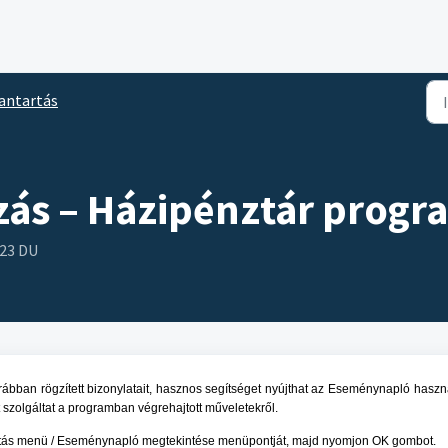
antartás
ás – Házipénztár progr
:23 DU
rábban rögzített bizonylatait, hasznos segítséget nyújthat az Eseménynapló haszn
t szolgáltat a programban végrehajtott műveletekről.
rtás menü / Eseménynapló megtekintése menüpontját, majd nyomjon OK gombot.