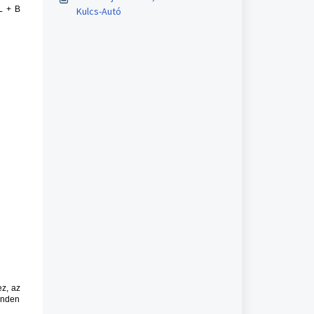
L + B
Kulcs-Autó
ez, az
inden