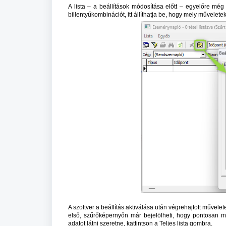
A lista – a beállítások módosítása előtt – egyelőre mé
billentyűkombinációt, itt állíthatja be, hogy mely művelet
A szoftver a beállítás aktiválása után végrehajtott műve
első, szűrőképernyőn már bejelölheti, hogy pontosan mi
adatot látni szeretne, kattintson a Teljes lista gombra.