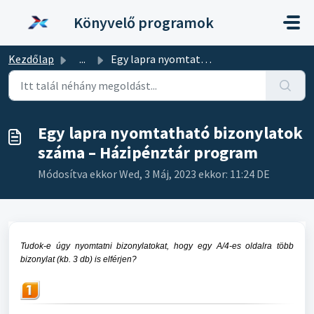
Kihagyás a tartalom megtartásához
Könyvelő programok
Kezdőlap
...
Egy lapra nyomtatható bizonylatok száma – Házipénztár pro...
Egy lapra nyomtatható bizonylatok
száma – Házipénztár program
Módosítva ekkor Wed, 3 Máj, 2023 ekkor: 11:24 DE
Tudok-e úgy nyomtatni bizonylatokat, hogy egy A/4-es oldalra több
bizonylat (kb. 3 db) is elférjen?