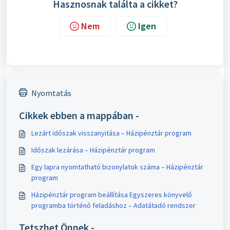
Hasznosnak találta a cikket?
Nem
Igen
Nyomtatás
Cikkek ebben a mappában -
Lezárt időszak visszanyitása – Házipénztár program
Időszak lezárása – Házipénztár program
Egy lapra nyomtatható bizonylatok száma – Házipénztár
program
Házipénztár program beállítása Egyszeres könyvelő
programba történő feladáshoz – Adatátadó rendszer
Tetszhet Önnek -