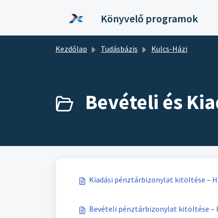
Kihagyás a tartalom megtartásához
Könyvelő programok
Kezdőlap
Tudásbázis
Kulcs-Házi
Bevételi és Ki
Kiadási pénztárbizonylat kitöltése –
Bevételi pénztárbizonylat kitöltése 