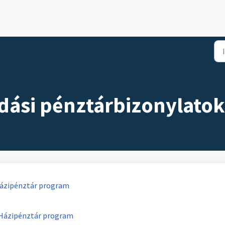
adási pénztárbizonylatok
 Házipénztár program
– Házipénztár program