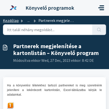
Kihagyás a tartalom megtartásához
Könyvelő programok
Kezdőlap
...
Partnerek megjelenítése a kartonlistán – Könyvelő program
Partnerek megjelenítése a
kartonlistán – Könyvelő program
Módosítva ekkor Wed, 27 Dec, 2023 ekkor: 8:42 DE
Ha a könyvelési tételekhez tartozó partnereket is meg szeretnénk
jeleníteni a lekérdezett kartonlistán, Excel-táblázatba kérjük le
adatainkat.