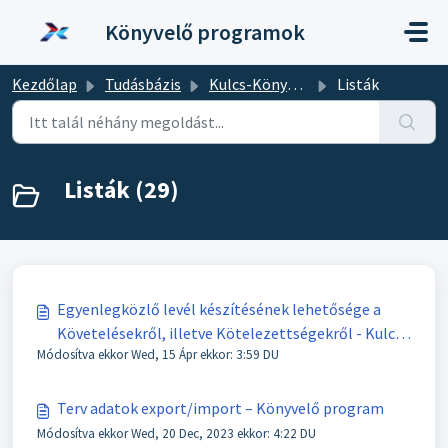
Kihagyás a tartalom megtartásához
Könyvelő programok
Kezdőlap
Tudásbázis
Kulcs-Könyvelés
Listák
Listák (29)
Egyenlegközlő levél készítésének lehetősége a
Követelésekről, illetve Kötelezettségekről - Kulcs-
Módosítva ekkor Wed, 15 Ápr ekkor: 3:59 DU
Könyvelés
Terv adatok export/import – Könyvelő program
Módosítva ekkor Wed, 20 Dec, 2023 ekkor: 4:22 DU