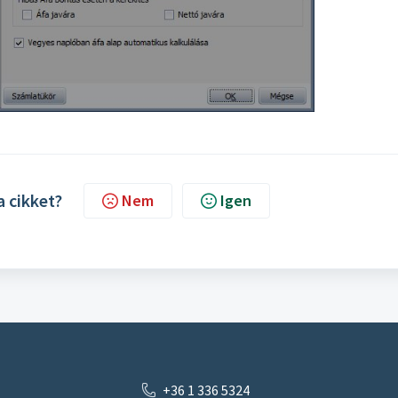
a cikket?
Nem
Igen
+36 1 336 5324