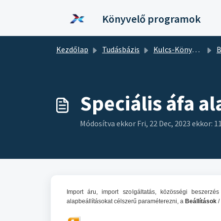
Kihagyás a tartalom megtartásához
Könyvelő programok
Kezdőlap
Tudásbázis
Kulcs-Könyvelés
B
Speciális áfa a
Módosítva ekkor Fri, 22 Dec, 2023 ekkor: 1
Import áru, import szolgáltatás, közösségi beszerzé
alapbeállításokat célszerű paraméterezni, a
Beállítások
/