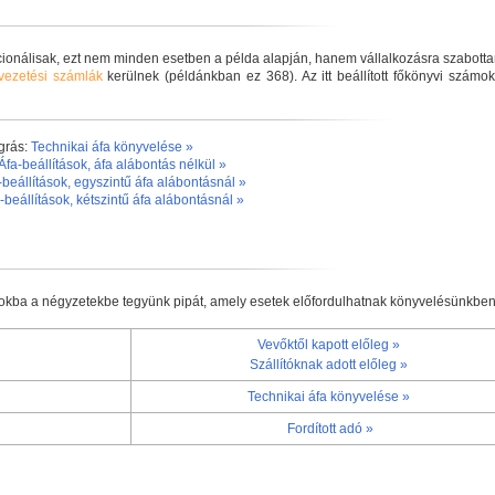
cionálisak, ezt nem minden esetben a példa alapján, hanem vállalkozásra szabotta
tvezetési számlák
kerülnek (példánkban ez 368). Az itt beállított főkönyvi számo
grás:
Technikai áfa könyvelése »
Áfa-beállítások, áfa alábontás nélkül »
-beállítások, egyszintű áfa alábontásnál »
-beállítások, kétszintű áfa alábontásnál »
zokba a négyzetekbe tegyünk pipát, amely esetek előfordulhatnak könyvelésünkben
Vevőktől kapott előleg »
Szállítóknak adott előleg »
Technikai áfa könyvelése »
Fordított adó »