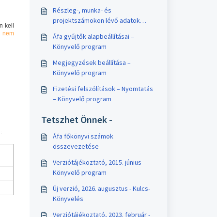
Részleg-, munka- és
projektszámokon lévő adatok
n kell
tömeges átmozgatása egy másik
k
nem
Áfa gyűjtők alapbeállításai –
számra
Könyvelő program
Megjegyzések beállítása –
Könyvelő program
Fizetési felszólítások – Nyomtatás
– Könyvelő program
Tetszhet Önnek -
:
Áfa főkönyvi számok
összevezetése
Verziótájékoztató, 2015. június –
Könyvelő program
Új verzió, 2026. augusztus - Kulcs-
Könyvelés
Verziótájékoztató, 2023. február -