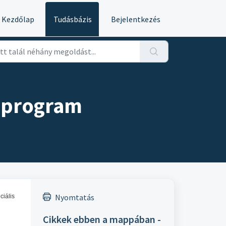
Kezdőlap
Tudásbázis
Bejelentkezés
ő program
Nyomtatás
iális
Cikkek ebben a mappában -