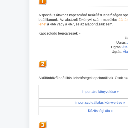
A speciális áfákhoz kapcsolódó beállítási lehetőségek op
beállítanunk. Az ábrázolt főkönyvi szám mezőkbe
áfa-á
lehet
a
466 vagy a 467, és az alábontásaik sem.
Kapcsolódó bejegyzések »
U
Ugrás:
Ugrás:
Áfa
Ugrás:
Áfa
A különböző beállítási lehetőségek opcionálisak. Csak a
Import áru könyvelése »
Import szolgáltatás könyvelése »
Közösségi áfa »