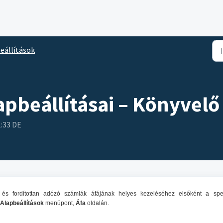
eállítások
lapbeállításai – Könyvel
1:33 DE
s és fordítottan adózó számlák áfájának helyes kezeléséhez elsőként a spec
Alapbeállítások
menüpont,
Áfa
oldalán.