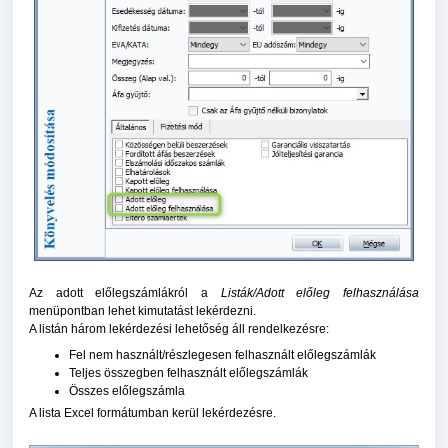
Az adott előlegszámlákról a
Listák/Adott előleg felhasználása
menüpontban lehet kimutatást lekérdezni.
A listán három lekérdezési lehetőség áll rendelkezésre:
Fel nem használt/részlegesen felhasznált előlegszámlák
Teljes összegben felhasznált előlegszámlák
Összes előlegszámla
A lista Excel formátumban kerül lekérdezésre.