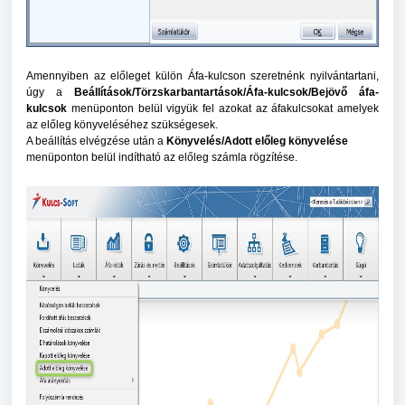
Amennyiben az előleget külön Áfa-kulcson szeretnénk nyilvántartani,
úgy a
Beállítások/Törzskarbantartások/Áfa-kulcsok/Bejövő áfa-
kulcsok
menüponton belül vigyük fel azokat az áfakulcsokat amelyek
az előleg könyveléséhez szükségesek.
A beállítás elvégzése után a
Könyvelés/Adott előleg könyvelése
menüponton belül indítható az előleg számla rögzítése.