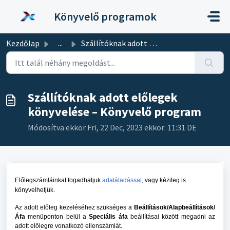
Kihagyás a tartalom megtartásához
Könyvelő programok
Kezdőlap
...
Szállítóknak adott előlegek könyvelése – Könyvelő program
Szállítóknak adott előlegek
könyvelése – Könyvelő program
Módosítva ekkor Fri, 22 Dec, 2023 ekkor: 11:31 DE
Előlegszámláinkat fogadhatjuk
adatátadással
, vagy kézileg is
könyvelhetjük.
Az adott előleg kezeléséhez szükséges a
Beállítások/Alapbeállítások/
Áfa
menüponton belül a
Speciális áfa
beállításai között megadni az
adott előlegre vonatkozó ellenszámlát.