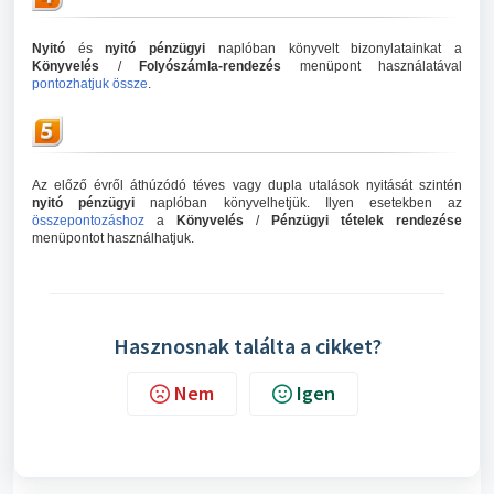
Nyitó
és
nyitó pénzügyi
naplóban könyvelt bizonylatainkat a
Könyvelés
/
Folyószámla-rendezés
menüpont használatával
pontozhatjuk össze
.
Az előző évről áthúzódó téves vagy dupla utalások nyitását szintén
nyitó pénzügyi
naplóban könyvelhetjük. Ilyen esetekben az
összepontozáshoz
a
Könyvelés
/
Pénzügyi tételek rendezése
menüpontot használhatjuk.
Hasznosnak találta a cikket?
Nem
Igen