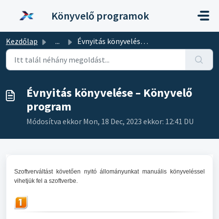
Kihagyás a tartalom megtartásához
Könyvelő programok
Kezdőlap
...
Évnyitás könyvelése – Könyvelő program
Évnyitás könyvelése – Könyvelő
program
Módosítva ekkor Mon, 18 Dec, 2023 ekkor: 12:41 DU
Szoftverváltást követően nyitó állományunkat manuális könyveléssel
vihetjük fel a szoftverbe.