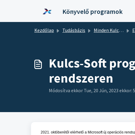
Kihagyás a tartalom megtartásához
Könyvelő programok
Kezdőlap
Tudásbázis
Minden Kulcs-Soft program
Egy
Kulcs-Soft pro
rendszeren
Módosítva ekkor Tue, 20 Jún, 2023 ekkor: 
2021. októberétől elérhető a Microsoft új operációs rend