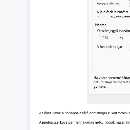
Az évet illetve a hónapot lezáró pont mögül ki kell törö
A módosítást követően fennakadás nélkül tudják használn