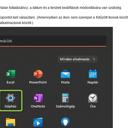
alan futtatásához, a dátum és a területi beállítások módosítására van szükség.
pontot kell választani. (Amennyiben az ikon nem szerepel a Kitűzött ikonok közöt
alkalmazások között.)