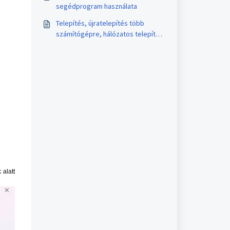
segédprogram használata
Telepítés, újratelepítés több
számítógépre, hálózatos telepítés
– Minden Kulcs-Soft program
 alatt