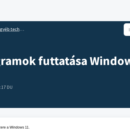
éb technikai információk
gramok futtatása Window
5:17 DU
szere a Windows 11.