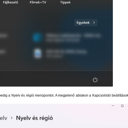
pedig a Nyelv és régió menüpontot. A megjelenő ablakon a Kapcsolódó beállítások