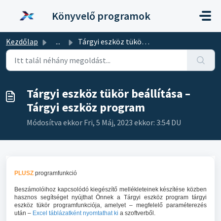
Kihagyás a tartalom megtartásához
Könyvelő programok
Kezdőlap
...
Tárgyi eszköz tükör beállítása – Tárgyi eszköz program
Tárgyi eszköz tükör beállítása –
Tárgyi eszköz program
Módosítva ekkor Fri, 5 Máj, 2023 ekkor: 3:54 DU
PLUSZ
programfunkció
Beszámolóihoz kapcsolódó kiegészítő mellékleteinek készítése közben
hasznos segítséget nyújthat Önnek a Tárgyi eszköz program tárgyi
eszköz tükör programfunkciója, amelyet – megfelelő paraméterezés
után –
Excel táblázatként nyomtathat ki
a szoftverből.