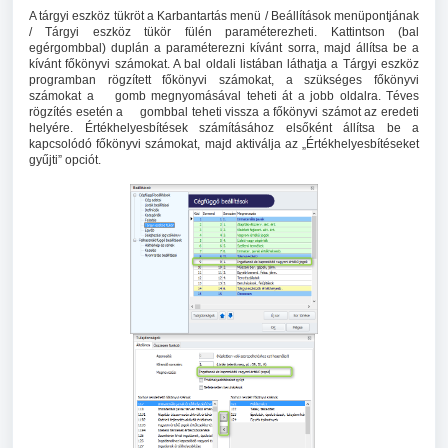
A tárgyi eszköz tükröt a Karbantartás menü / Beállítások menüpontjának
/ Tárgyi eszköz tükör fülén paraméterezheti. Kattintson (bal
egérgombbal) duplán a paraméterezni kívánt sorra, majd állítsa be a
kívánt főkönyvi számokat. A bal oldali listában láthatja a Tárgyi eszköz
programban rögzített főkönyvi számokat, a szükséges főkönyvi
számokat
a
g
omb megnyomásával teheti át a jobb oldalra. Téves
rögzítés esetén
a
g
ombbal teheti vissza a főkönyvi számot az eredeti
helyére. Értékhelyesbítések számításához elsőként állítsa be a
kapcsolódó főkönyvi számokat, majd aktiválja az „Értékhelyesbítéseket
gyűjti” opciót.