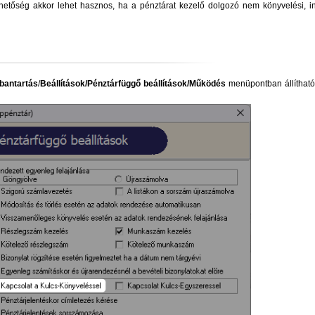
lehetőség akkor lehet hasznos, ha a pénztárat kezelő dolgozó nem könyvelési, i
bantartás
/
Beállítások/Pénztárfüggő beállítások/
Működés
menüpontban állítható