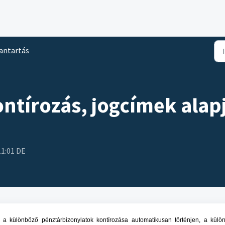
antartás
ntírozás, jogcímek alap
11:01 DE
y a különböző pénztárbizonylatok kontírozása automatikusan történjen, a külö