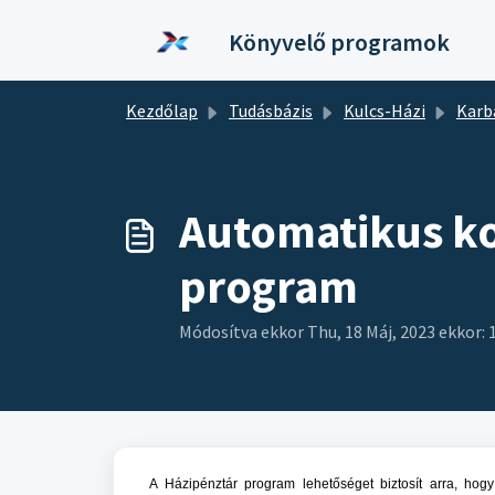
Kihagyás a tartalom megtartásához
Könyvelő programok
Kezdőlap
Tudásbázis
Kulcs-Házi
Karb
Automatikus ko
program
Módosítva ekkor Thu, 18 Máj, 2023 ekkor: 
A Házipénztár program lehetőséget biztosít arra, hog