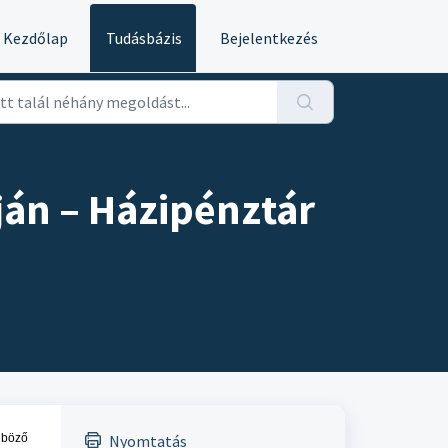
Kezdőlap
Tudásbázis
Bejelentkezés
ján – Házipénztár
nböző
Nyomtatás