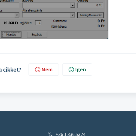
a cikket?
Nem
Igen
+36 1 336 5324