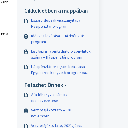
nkább
Cikkek ebben a mappában -
Lezárt időszak visszanyitása –
Házipénztár program
 be a
Időszak lezárása – Házipénztár
program
Egy lapra nyomtatható bizonylatok
száma – Házipénztár program
Házipénztár program beállítása
Egyszeres könyvelő programba
történő feladáshoz – Adatátadó
Tetszhet Önnek -
rendszer
Áfa főkönyvi számok
összevezetése
Verziótájékoztató – 2017.
november
Verziótájékoztató, 2021. július –