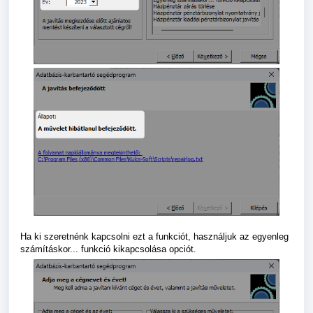
Ha ki szeretnénk kapcsolni ezt a funkciót, használjuk az egyenleg
számításkor... funkció kikapcsolása opciót.