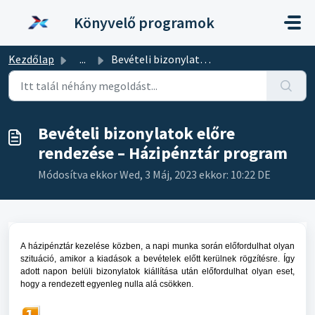
Kihagyás a tartalom megtartásához
Könyvelő programok
Kezdőlap
...
Bevételi bizonylatok előre rendezése – Házipénztár program
Bevételi bizonylatok előre
rendezése – Házipénztár program
Módosítva ekkor Wed, 3 Máj, 2023 ekkor: 10:22 DE
A házipénztár kezelése közben, a napi munka során előfordulhat olyan
szituáció, amikor a kiadások a bevételek előtt kerülnek rögzítésre. Így
adott napon belüli bizonylatok kiállítása után előfordulhat olyan eset,
hogy a rendezett egyenleg nulla alá csökken.