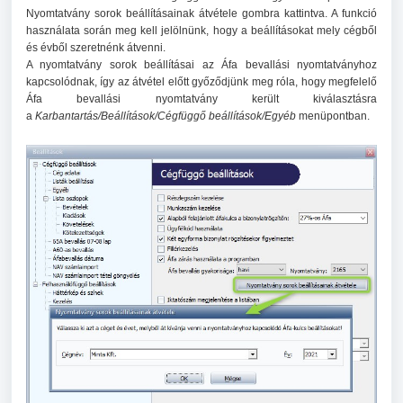
Nyomtatvány sorok beállításainak átvétele gombra kattintva. A funkció
használata során meg kell jelölnünk, hogy a beállításokat mely cégből
és évből szeretnénk átvenni.
A nyomtatvány sorok beállításai az Áfa bevallási nyomtatványhoz
kapcsolódnak, így az átvétel előtt győződjünk meg róla, hogy megfelelő
Áfa bevallási nyomtatvány került kiválasztásra
a
Karbantartás/Beállítások/Cégfüggő beállítások/Egyéb
menüpontban.