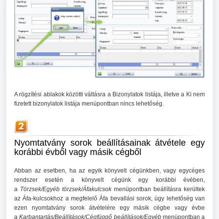
A rögzítési ablakok közötti váltásra a Bizonylatok listája, illetve a Ki nem
fizetett bizonylatok listája menüpontban nincs lehetőség.
Nyomtatvány sorok beállításainak átvétele egy
korábbi évből vagy másik cégből
Abban az esetben, ha az egyik könyvelt cégünkben, vagy egycéges
rendszer esetén a könyvelt cégünk egy korábbi évében,
a
Törzsek/Egyéb törzsek/Áfakulcsok
menüpontban beállításra kerültek
az Áfa-kulcsokhoz a megfelelő Áfa bevallási sorok, úgy lehetőség van
ezen nyomtatvány sorok átvételére egy másik cégbe vagy évbe
a
Karbantartás/Beállítások/Cégfüggő beállítások/Egyéb
menüpontban a