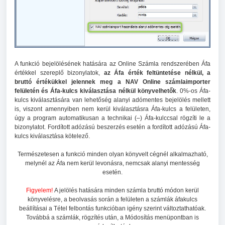
A funkció bejelölésének hatására az Online Számla rendszerében Áfa
értékkel szereplő bizonylatok,
az Áfa érték feltüntetése nélkül, a
bruttó értékükkel jelennek meg a NAV Online számlaimporter
felületén és Áfa-kulcs kiválasztása nélkül könyvelhetők
. 0%-os Áfa-
kulcs kiválasztására van lehetőség alanyi adómentes bejelölés mellett
is, viszont amennyiben nem kerül kiválasztásra Áfa-kulcs a felületen,
úgy a program automatikusan a technikai (–) Áfa-kulccsal rögzíti le a
bizonylatot. Fordított adózású beszerzés esetén a fordított adózású Áfa-
kulcs kiválasztása kötelező.
Természetesen a funkció minden olyan könyvelt cégnél alkalmazható,
melynél az Áfa nem kerül levonásra, nemcsak alanyi mentesség
esetén.
Figyelem!
A jelölés hatására minden számla bruttó módon kerül
könyvelésre, a beolvasás során a felületen a számlák áfakulcs
beállításai a Tétel felbontás funkcióban igény szerint változtathatóak.
Továbbá a számlák, rögzítés után, a Módosítás menüpontban is