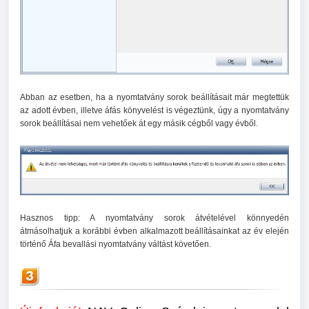
Abban az esetben, ha a nyomtatvány sorok beállításait már megtettük
az adott évben, illetve áfás könyvelést is végeztünk, úgy a nyomtatvány
sorok beállításai nem vehetőek át egy másik cégből vagy évből.
Hasznos tipp: A nyomtatvány sorok átvételével könnyedén
átmásolhatjuk a korábbi évben alkalmazott beállításainkat az év elején
történő Áfa bevallási nyomtatvány váltást követően.