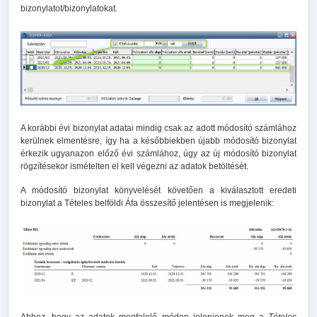
bizonylatot/bizonylatokat.
A korábbi évi bizonylat adatai mindig csak az adott módosító számlához
kerülnek elmentésre, így ha a későbbiekben újabb módosító bizonylat
érkezik ugyanazon előző évi számlához, úgy az új módosító bizonylat
rögzítésekor ismételten el kell végezni az adatok betöltését.
A módosító bizonylat könyvelését követően a kiválasztott eredeti
bizonylat a Tételes belföldi Áfa összesítő jelentésen is megjelenik: