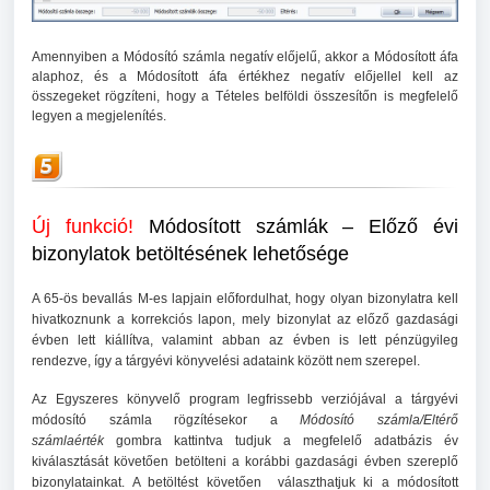
Amennyiben a Módosító számla negatív előjelű, akkor a Módosított áfa
alaphoz, és a Módosított áfa értékhez negatív előjellel kell az
összegeket rögzíteni, hogy a Tételes belföldi összesítőn is megfelelő
legyen a megjelenítés.
Új funkció!
Módosított számlák – Előző évi
bizonylatok betöltésének lehetősége
A 65-ös bevallás M-es lapjain előfordulhat, hogy olyan bizonylatra kell
hivatkoznunk a korrekciós lapon, mely bizonylat az előző gazdasági
évben lett kiállítva, valamint abban az évben is lett pénzügyileg
rendezve, így a tárgyévi könyvelési adataink között nem szerepel.
Az Egyszeres könyvelő program legfrissebb verziójával a tárgyévi
módosító számla rögzítésekor a
Módosító számla/Eltérő
számlaérték
gombra kattintva tudjuk a megfelelő adatbázis év
kiválasztását követően betölteni a korábbi gazdasági évben szereplő
bizonylatainkat. A betöltést követően választhatjuk ki a módosított