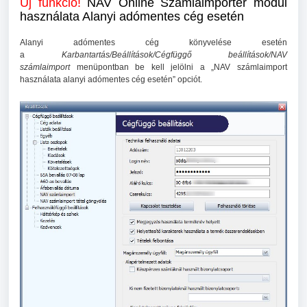
Új funkció!
NAV Online Számlaimporter modul
használata Alanyi adómentes cég esetén
Alanyi adómentes cég könyvelése esetén
a
Karbantartás/Beállítások/Cégfüggő beállítások/NAV
számlaimport
menüpontban be kell jelölni a „NAV számlaimport
használata alanyi adómentes cég esetén” opciót.