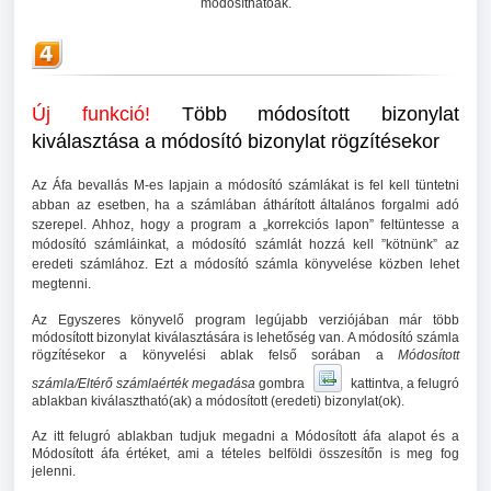
módosíthatóak.
Új funkció!
Több módosított bizonylat
kiválasztása a módosító bizonylat rögzítésekor
Az Áfa bevallás M-es lapjain a módosító számlákat is fel kell tüntetni
abban az esetben, ha a számlában áthárított általános forgalmi adó
szerepel. Ahhoz, hogy a program a „korrekciós lapon” feltüntesse a
módosító számláinkat, a módosító számlát hozzá kell ”kötnünk” az
eredeti számlához. Ezt a módosító számla könyvelése közben lehet
megtenni.
Az Egyszeres könyvelő program legújabb verziójában már több
módosított bizonylat kiválasztására is lehetőség van. A módosító számla
rögzítésekor a könyvelési ablak felső sorában a
Módosított
számla/Eltérő számlaérték megadása
gombra
kattintva, a felugró
ablakban kiválasztható(ak) a módosított (eredeti) bizonylat(ok).
Az itt felugró ablakban tudjuk megadni a Módosított áfa alapot és a
Módosított áfa értéket, ami a tételes belföldi összesítőn is meg fog
jelenni.