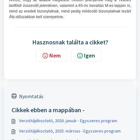
Ahhoz, hogy az adatok megfelelő módon jelenjenek meg a
Tételes
belföldi összesítő jelentés
en, valamint a 65-ös bevallás M-es lapjain is,
mind az eredeti bizonylatnak, mind pedig módosító bizonylatnak lezárt
Áfa időszakban kell szerepelnie.
Hasznosnak találta a cikket?
Nem
Igen
Nyomtatás
Cikkek ebben a mappában -
Verziótájékoztató, 2026. január - Egyszeres program
Verziótájékoztató, 2025. március - Egyszeres program