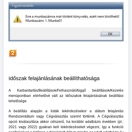
Időszak felajánlásának beállíthatósága
A Karbantartás/Beállítások/Felhasználófüggő beállítások/Kezelés
menüpontban elérhetővé vált az Időszakok felajánlásának beállítási
lehetősége.
A beállítás alapján a listák lekérdezésekor a dátum felajánlás
Rendszerdátum vagy Cégválasztás szerint történik. A Cégválasztás
opció kiválasztása akkor célszerű, ha korábbi adatbázis években (pl.:
2021 vagy 2022) gyakran kell lekérdezéseket végezni, így a funkció