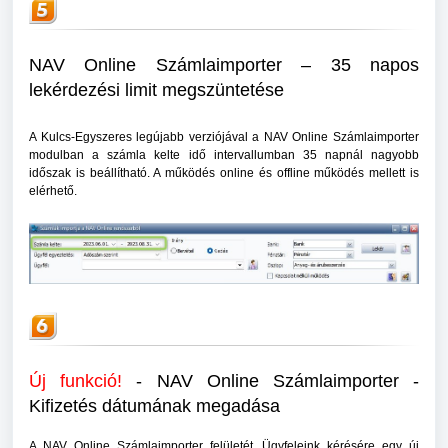
NAV Online Számlaimporter – 35 napos
lekérdezési limit megszüntetése
A Kulcs-Egyszeres legújabb verziójával a NAV Online Számlaimporter
modulban a számla kelte idő intervallumban 35 napnál nagyobb
időszak is beállítható. A működés online és offline működés mellett is
elérhető.
Új funkció!
- NAV Online Számlaimporter -
Kifizetés dátumának megadása
A NAV Online Számlaimporter felületét, Ügyfeleink kérésére egy új