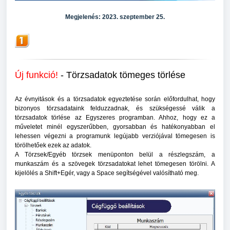
Megjelenés: 2023. szeptember 25.
Új funkció!
- Törzsadatok tömeges törlése
Az évnyitások és a törzsadatok egyeztetése során előfordulhat, hogy
bizonyos törzsadataink felduzzadnak, és szükségessé válik a
törzsadatok törlése az Egyszeres programban. Ahhoz, hogy ez a
műveletet minél egyszerűbben, gyorsabban és hatékonyabban el
lehessen végezni a programunk legújabb verziójával tömegesen is
törölhetőek ezek az adatok.
A Törzsek/Egyéb törzsek menüponton belül a részlegszám, a
munkaszám és a szövegek törzsadatokat lehet tömegesen törölni. A
kijelölés a Shift+Egér, vagy a Space segítségével valósítható meg.