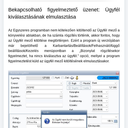
Bekapcsolható figyelmeztető üzenet: Ügyfél
kiválasztásának elmulasztása
Az Egyszeres programban nem kötelezően kitöltendő az Ügyfél mező a
könyvelési ablakban, de ha számla rögzítés történik, akkor fontos, hogy
az Ügyfél mező kitöltése megtörténjen. Ezért a program új verziójában
már bejelölhető a Karbantartás/Beállítások/Felhasználófüggő
beállítások/Kezelés menüpontban a „Bizonylat rögzítésekor
figyelmeztet, ha nincs kiválasztva az ügyfél.” opció, mellyel a program
figyelmeztetést küld az ügyfél mező kitöltésének elmulasztásakor.