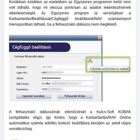
Korábban ezekben az esetekben az Egyszeres programon belül nem
volt látható, hogy mi okozza pontosan az adatok lekérdezésének
sikertelenségét. Az Egyszeres program új verziójában a
Karbantartás/Beállítások/Cégfüggő beállítások/NAV számlaimport
menüpontban látható, ha a felhasználó státusza nem megfelelő.
A felhasználó státuszának ellenőrzését a Kulcs-Soft KOBAK
szolgáltatás végzi, így fontos, hogy a Karbantartás/NAV Online
automatikus számla letöltés funkció beállításra kerüljön az adott cégre
vonatkozólag.