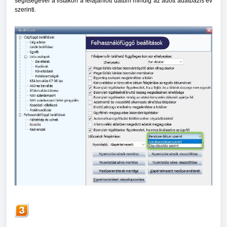
segítségével a listákon a felajánlott dátum mindig az adott adatbázis év
szerinti.