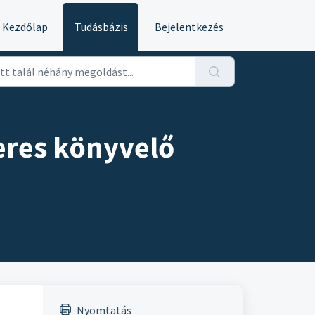
Kezdőlap
Tudásbázis
Bejelentkezés
zeres könyvelő
Nyomtatás