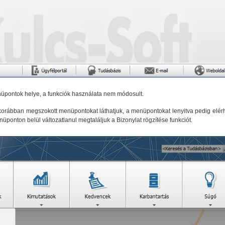
nüpontok helye, a funkciók használata nem módosult.
korábban megszokott menüpontokat láthatjuk, a menüpontokat lenyitva pedig elér
üponton belül változatlanul megtaláljuk a Bizonylat rögzítése funkciót.