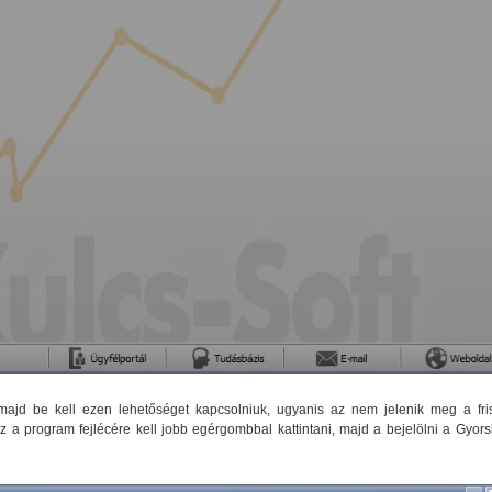
 majd be kell ezen lehetőséget kapcsolniuk, ugyanis az nem jelenik meg a fris
z a program fejlécére kell jobb egérgombbal kattintani, majd a bejelölni a Gyors