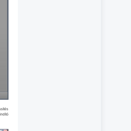
sítés
indító