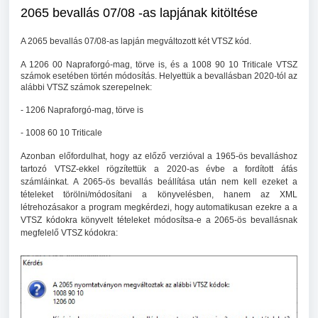
2065 bevallás 07/08 -as lapjának kitöltése
A 2065 bevallás 07/08-as lapján megváltozott két VTSZ kód.
A 1206 00 Napraforgó-mag, törve is, és a 1008 90 10 Triticale VTSZ
számok esetében történ módosítás. Helyettük a bevallásban 2020-tól az
alábbi VTSZ számok szerepelnek:
- 1206 Napraforgó-mag, törve is
- 1008 60 10 Triticale
Azonban előfordulhat, hogy az előző verzióval a 1965-ös bevalláshoz
tartozó VTSZ-ekkel rögzítettük a 2020-as évbe a fordított áfás
számláinkat. A 2065-ös bevallás beállítása után nem kell ezeket a
tételeket törölni/módosítani a könyvelésben, hanem az XML
létrehozásakor a program megkérdezi, hogy automatikusan ezekre a a
VTSZ kódokra könyvelt tételeket módosítsa-e a 2065-ös bevallásnak
megfelelő VTSZ kódokra: