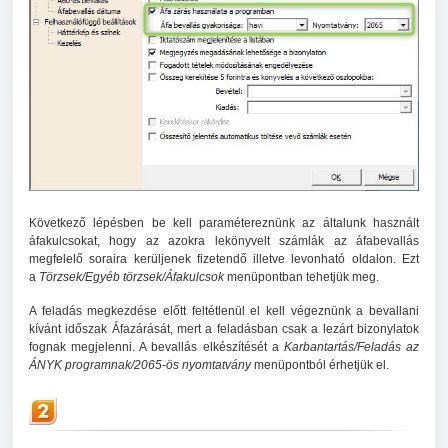
Következő lépésben be kell paramétereznünk az általunk használt
áfakulcsokat, hogy az azokra lekönyvelt számlák az áfabevallás
megfelelő soraira kerüljenek fizetendő illetve levonható oldalon. Ezt
a
Törzsek/Egyéb törzsek/Áfakulcsok
menüpontban tehetjük meg.
A feladás megkezdése előtt feltétlenül el kell végeznünk a bevallani
kívánt időszak Áfazárását, mert a feladásban csak a lezárt bizonylatok
fognak megjelenni. A bevallás elkészítését a
Karbantartás/Feladás az
ÁNYK programnak/2065-ös nyomtatvány
menüpontból érhetjük el.