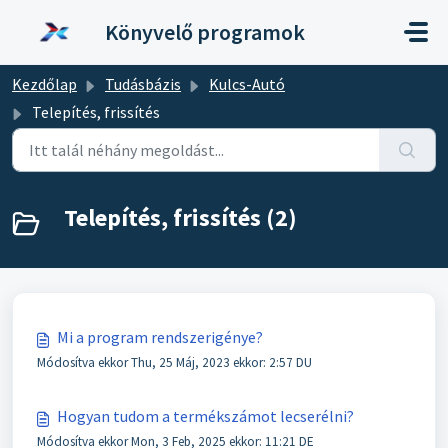
Kihagyás a tartalom megtartásához
Könyvelő programok
Kezdőlap
Tudásbázis
Kulcs-Autó
Telepítés, frissítés
Telepítés, frissítés (2)
Mi a program rendszerigénye?
Módosítva ekkor Thu, 25 Máj, 2023 ekkor: 2:57 DU
Hogyan tudom a termékszámot lecserélni?
Módosítva ekkor Mon, 3 Feb, 2025 ekkor: 11:21 DE