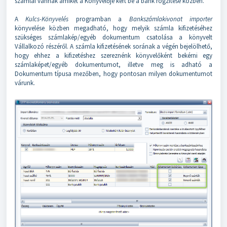
számlái vannak amiket a Könyvelője kért be a bank rögzítése közben.
A
Kulcs-Könyvelés
programban a
Bankszámlakivonat importer
könyvelése közben megadható, hogy melyik számla kifizetéséhez
szükséges számlakép/egyéb dokumentum csatolása a könyvelt
Vállalkozó részéről. A számla kifizetésének sorának a végén bejelölhető,
hogy ehhez a kifizetéshez szereznénk könyvelőként bekérni egy
számlaképet/egyéb dokumentumot, illetve meg is adható a
Dokumentum típusa mezőben, hogy pontosan milyen dokumentumot
várunk.