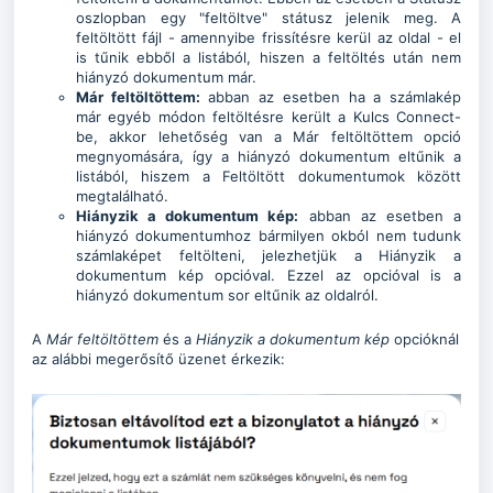
oszlopban egy "feltöltve" státusz jelenik meg. A
feltöltött fájl - amennyibe frissítésre kerül az oldal - el
is tűnik ebből a listából, hiszen a feltöltés után nem
hiányzó dokumentum már.
Már feltöltöttem:
abban az esetben ha a számlakép
már egyéb módon feltöltésre került a Kulcs Connect-
be, akkor lehetőség van a Már feltöltöttem opció
megnyomására, így a hiányzó dokumentum eltűnik a
listából, hiszem a Feltöltött dokumentumok között
megtalálható.
Hiányzik a dokumentum kép:
abban az esetben a
hiányzó dokumentumhoz bármilyen okból nem tudunk
számlaképet feltölteni, jelezhetjük a Hiányzik a
dokumentum kép opcióval. Ezzel az opcióval is a
hiányzó dokumentum sor eltűnik az oldalról.
A
Már feltöltöttem
és a
Hiányzik a dokumentum kép
opcióknál
az alábbi megerősítő üzenet érkezik: