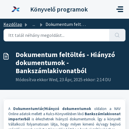
Kihagyás a tartalom megtartásához
Könyvelő programok
Kezdőlap
...
Dokumentum feltöltés - Hiányzó dokumentumok - Bankszámlak...
Dokumentum feltöltés - Hiányzó
dokumentumok -
Bankszámlakivonatból
Módosítva ekkor Wed, 23 Ápr, 2025 ekkor: 2:14 DU
A
Dokumentumtár/Hiányzó dokumentumok
oldalon a NAV
Online adatok mellett a Kulcs-Könyvelésben lévő
Bankszámlakivonat
importerből
is érkezhetnek hiányzó dokumentumok. Így a könyvelt
Vállalkozó folyamatosan látja, hogy milyen kimenő és/vagy bejövő