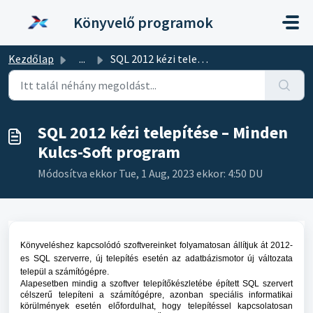
Kihagyás a tartalom megtartásához
Könyvelő programok
Kezdőlap
...
SQL 2012 kézi telepítése – Minden Kulcs-Soft program
SQL 2012 kézi telepítése – Minden
Kulcs-Soft program
Módosítva ekkor Tue, 1 Aug, 2023 ekkor: 4:50 DU
Könyveléshez kapcsolódó szoftvereinket folyamatosan állítjuk át 2012-
es SQL szerverre, új telepítés esetén az adatbázismotor új változata
települ a számítógépre.
Alapesetben mindig a szoftver telepítőkészletébe épített SQL szervert
célszerű telepíteni a számítógépre, azonban speciális informatikai
körülmények esetén előfordulhat, hogy telepítéssel kapcsolatosan