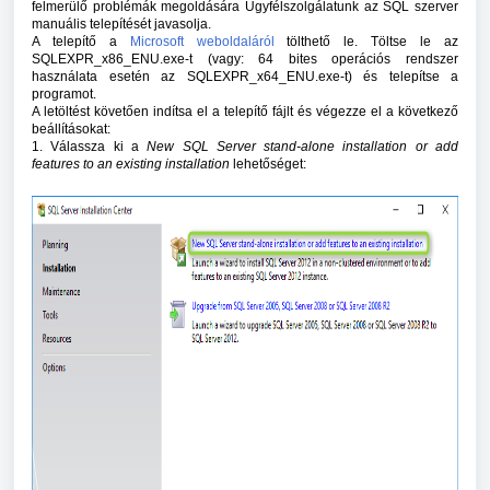
felmerülő problémák megoldására Ügyfélszolgálatunk az SQL szerver
manuális telepítését javasolja.
A telepítő a
Microsoft weboldaláról
tölthető le. Töltse le az
SQLEXPR_x86_ENU.exe-t (vagy: 64 bites operációs rendszer
használata esetén az SQLEXPR_x64_ENU.exe-t) és telepítse a
programot.
A letöltést követően indítsa el a telepítő fájlt és végezze el a következő
beállításokat:
1. Válassza ki a
New SQL Server stand-alone installation or add
features to an existing installation
lehetőséget: