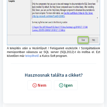
A telepítés után a Vezérlőpult / Felügyeleti eszközök / Szolgáltatások
menüpontban válassza az SQL server (SQL2012)-t és indítsa el. Ezt
követően má
r
telepíthető
a Kulcs-Soft program.
Hasznosnak találta a cikket?
Nem
Igen