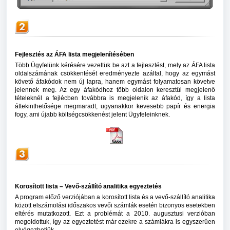
Fejlesztés az ÁFA lista megjelenítésében
Több Ügyfelünk kérésére vezettük be azt a fejlesztést, mely az ÁFA lista
oldalszámának csökkentését eredményezte azáltal, hogy az egymást
követő áfakódok nem új lapra, hanem egymást folyamatosan követve
jelennek meg. Az egy áfakódhoz több oldalon keresztül megjelenő
tételeknél a fejlécben továbbra is megjelenik az áfakód, így a lista
áttekinthetősége megmaradt, ugyanakkor kevesebb papír és energia
fogy, ami újabb költségcsökkenést jelent Ügyfeleinknek.
Korosított lista – Vevő-szállító analitika egyeztetés
A program előző verziójában a korosított lista és a vevő-szállító analitika
között elszámolási időszakos vevői számlák esetén bizonyos esetekben
eltérés mutatkozott. Ezt a problémát a 2010. augusztusi verzióban
megoldottuk, így az egyeztetést már ezekre a számlákra is egyszerűen