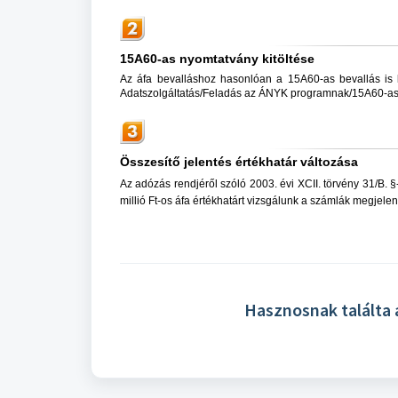
15A60-as nyomtatvány kitöltése
Az áfa bevalláshoz hasonlóan a 15A60-as bevallás is
Adatszolgáltatás/Feladás az ÁNYK programnak/15A60-as n
Összesítő jelentés értékhatár változása
Az adózás rendjéről szóló 2003. évi XCII. törvény 31/B. §
millió Ft-os áfa értékhatárt vizsgálunk a számlák megjele
Hasznosnak találta 