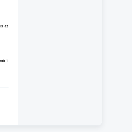
is az
 már 1