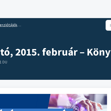
erziótájékoztató
ató, 2015. február – Kön
31 DU