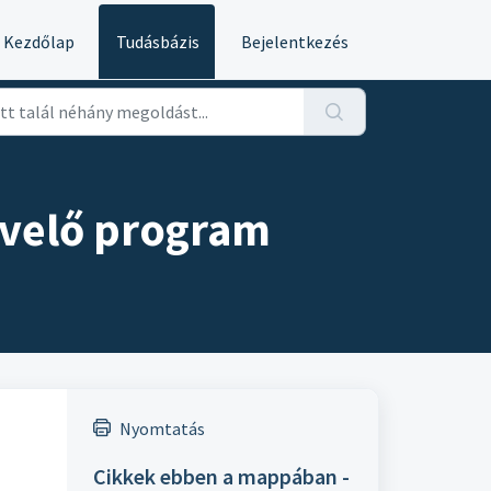
Kezdőlap
Tudásbázis
Bejelentkezés
yvelő program
Nyomtatás
Cikkek ebben a mappában -