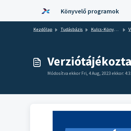
Kihagyás a tartalom megtartásához
Könyvelő programok
Kezdőlap
Tudásbázis
Kulcs-Könyvelés
V
Verziótájékozt
Módosítva ekkor Fri, 4 Aug, 2023 ekkor: 4: