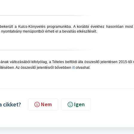
 bekerült a Kulcs-Könyvelés programunkba. A korábbi évekhez hasonlóan most 
yomtatvány menüpontból érheti el a bevallás elkészítését.
-ának változásából kifolyólag, a Tételes belföldi áfa összesítő jelentésen 2015-től
nítésében. Az összesítő jelentésről bővebben
itt
olvashat.
a cikket?
Nem
Igen