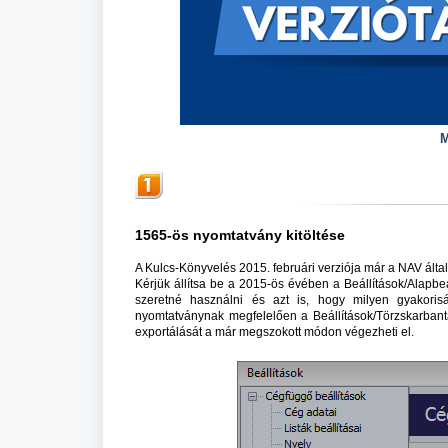
M
1565-ös nyomtatvány kitöltése
A Kulcs-Könyvelés 2015. februári verziója már a NAV által
Kérjük állítsa be a 2015-ös évében a Beállítások/Alapb
szeretné használni és azt is, hogy milyen gyakoris
nyomtatványnak megfelelően a Beállítások/Törzskarbant
exportálását a már megszokott módon végezheti el.