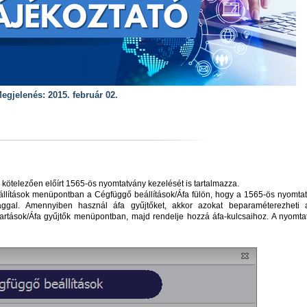
egjelenés: 2015. február 02.
 kötelezően előírt 1565-ös nyomtatvány kezelését is tartalmazza.
eállítások menüpontban a Cégfüggő beállítások/Áfa fülön, hogy a 1565-ös nyomtat
ággal. Amennyiben használ áfa gyűjtőket, akkor azokat beparaméterezheti 
artások/Áfa gyűjtők menüpontban, majd rendelje hozzá áfa-kulcsaihoz. A nyomta