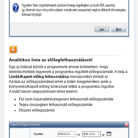
Analitikus lista az előlegfelhasználásról
Egy új listával bővült a programunk annak érdekében, hogy
lekérdezhetőek legyenek a programba rögzített előlegszámlák. A lista a
Listák/Kapott előleg felhasználása
menüpontból érhető el.
Azokat az előlegszámlákat lehet a listán megjeleníteni amik a
Könyvelés/Kapott előleg funkcióval lettek a programba rögzítve.
A listát három alapszűréssel lehet lekérni:
Fel nem használt/részlegesen felhasznált előlegszámlák
Teljes összegben felhasznált előlegszámlák
Összes előlegszámla