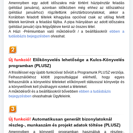
Amennyiben egy adott időszakra már történt házipénztár feladás
(például januárra), azonban időközben még ehhez az időszakhoz
(például januárhoz) rögzítettünk pénztárbizonylatokat, akkor a
Korábban feladott tételek kihagyása opcióval csak az utólag felvitt
tételek kerülnek a feladási fájlba. A pipa hiányában az adott időszakra
(például január) újra felgyűjtésre kerül az összes tétel.
A Házi -Prémiumban való működésről / a beállításokról
ebben a
tudásbázis bejegyzésben
olvashat.
Új funkció!
Előkönyvelés lehetősége a Kulcs-Könyvelés
programban
(PLUSZ)
A frissítéssel egy újabb funkcióval bővült a Programunk PLUSZ verziója.
Felhasználókhoz kötött jogosultsággal elérhető, hogy egyes
felhasználók a könyvelési tételeket előkönyvelt státusszal könyvelje és
a könyvelőnek kell jóváhagyni ezeket a tételeket.
A működésről és a beállításokról bővebben
ebben a tudásbázis
bejegyzésben
olvashatnak Ügyfeleink.
Új funkció!
Automatikusan generált bizonylatoknál
részleg-, munkaszám és projekt adatok töltése (PLUSZ)
Amennyiben a könyvelő programban használjuk a részleg-,