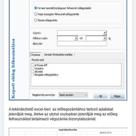
A lekérdezhető excel-ben az előlegszámlához tartozó adatokat
jelenítjük meg, illetve az utolsó oszlopban jelenítjük meg az előleg
felhasználást tartalmazó végszámla bizonylatszámát
.