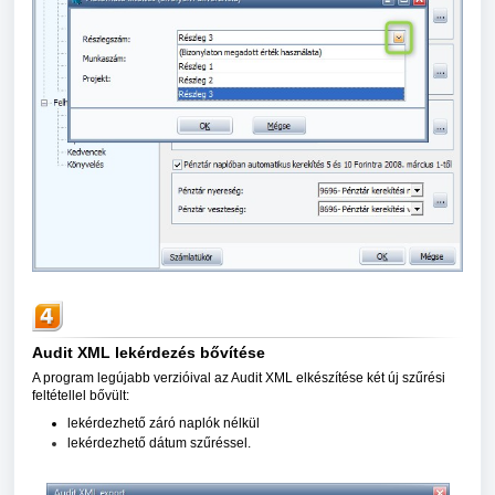
Audit XML lekérdezés bővítése
A program legújabb verzióival az Audit XML elkészítése két új szűrési
feltétellel bővült:
lekérdezhető záró naplók nélkül
lekérdezhető dátum szűréssel.