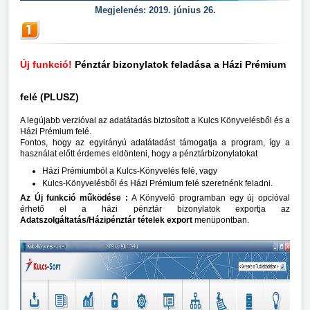
Megjelenés: 2019. június 26.
Új funkció!
Pénztár bizonylatok feladása a Házi Prémium
felé
(PLUSZ)
A legújabb verzióval az adatátadás biztosított a Kulcs Könyvelésből és a
Házi Prémium felé.
Fontos, hogy az egyirányú adatátadást támogatja a program, így a
használat előtt érdemes eldönteni, hogy a pénztárbizonylatokat
Házi Prémiumból a Kulcs-Könyvelés felé, vagy
Kulcs-Könyvelésből és Házi Prémium felé szeretnénk feladni.
Az Új funkció működése :
A Könyvelő programban egy új opcióval
érhető el a házi pénztár bizonylatok exportja az
Adatszolgáltatás/Házipénztár tételek export
menüpontban.