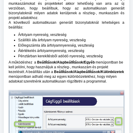
munkaszámokat és projekteket akkor lehetőség van arra az új
verzióban, hogy beállítsuk, hogy az automatikusan generált
bizonylatoknál milyen adatok kerüljenek a részleg-, munkaszám és
projekt adatokhoz.
A következő automatikusan generált bizonylatoknál lehetséges a
beállítás:
Árfolyam nyereség, veszteség
Szállítói áfa árfolyam nyereség, veszteség
Előlegszámla áfa árfolyamnyereség, veszteség
Átértékelés árfolyamnyereség, veszteség
Pénztárban kerekítésből adódó nyereség, veszteség
A működéshez a
Beállítások/Alapbeállítások/Egyéb
menüpontban be
kell jelölni, hogy használjuk a részleg-, munkaszám és projekt
kezelését. A beállítás után a
Beállítások/Alapbeállítások/Különbözetek
menüpontban adható meg az egyes különbözetekhez, hogy milyen
adatokat szeretnénk automatikusan rögzíttetni a programmal.