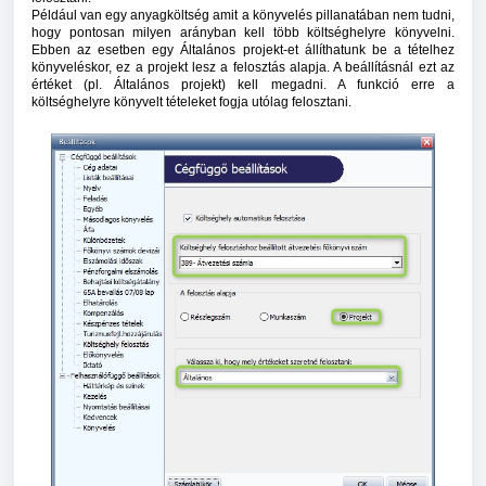
Például van egy anyagköltség amit a könyvelés pillanatában nem tudni,
hogy pontosan milyen arányban kell több költséghelyre könyvelni.
Ebben az esetben egy Általános projekt-et állíthatunk be a tételhez
könyveléskor, ez a projekt lesz a felosztás alapja. A beállításnál ezt az
értéket (pl. Általános projekt) kell megadni. A funkció erre a
költséghelyre könyvelt tételeket fogja utólag felosztani.