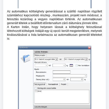
Az automatikus költséghely generálással a szállító naplóban rögzített
számlákhoz kapcsolódó részleg-, munkaszám, projekt nem módosul, a
felosztás kizárólag a vegyes naplókban történik. Az automatikusan
generált tételek a beállított időintervallum záró dátumára jönnek létre.
A Karton listán, hogy helyesen lássuk a költséghely felosztással
létrehozott költségek listáját egy új opció került megjelenítésre, melynek
kiválasztásával a lista tartalmazza az automatikusan generált tételeket
is: