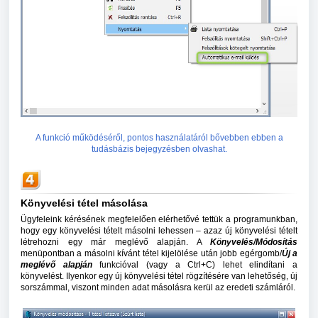
A funkció működéséről, pontos használatáról bővebben ebben a
tudásbázis bejegyzésben olvashat.
Könyvelési tétel másolása
Ügyfeleink kérésének megfelelően elérhetővé tettük a programunkban,
hogy egy könyvelési tételt másolni lehessen – azaz új könyvelési tételt
létrehozni egy már meglévő alapján. A
Könyvelés/Módosítás
menüpontban a másolni kívánt tétel kijelölése után jobb egérgomb/
Új a
meglévő alapján
funkcióval (vagy a Ctrl+C) lehet elindítani a
könyvelést. Ilyenkor egy új könyvelési tétel rögzítésére van lehetőség, új
sorszámmal, viszont minden adat másolásra kerül az eredeti számláról.