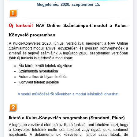
Megjelenés: 2020. szeptember 15.
Új funkció!
NAV Online Számlaimport modul a Kulcs-
Könyvelő programban
A Kulcs-Könyvelés 2020. júniusi verziójával megjelent a NAV Online
Számlaimport modul amivel egyszerűen és gyorsan könyvelhetőek a
kimenő és bejövő számláink. A legújabb 2020. szeptemberi verzióban
több új funkció is elérhető a modulban:
Áfa körön kívüli tételek rögzítése
Számlalista nyomtatása
Automatikus árfolyam letöltés
Könyvelt tételek jelölése
A modul működéséről bővebben a modul leírásából olvashat
.
Iktató a Kulcs-Könyvelés programban (Standard, Plusz)
A legújabb verzióval elérhető az Iktató funkció, ami lehetővé teszi, hogy
a könyvelési tételeink mellé számlaképet vagy egyéb dokumentumot
rögzítsünk. A dokumentumok közvetlenül fájlból csatolhatóak, de