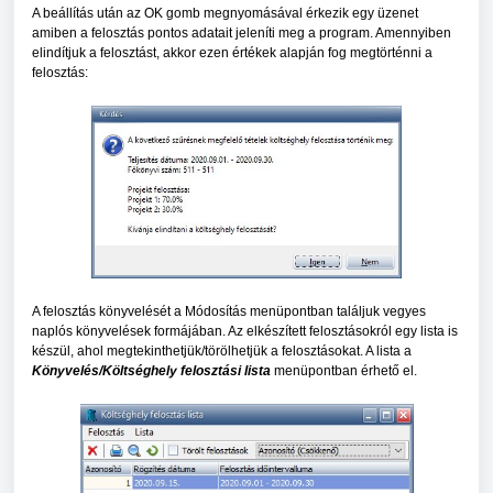
A beállítás után az OK gomb megnyomásával érkezik egy üzenet
amiben a felosztás pontos adatait jeleníti meg a program. Amennyiben
elindítjuk a felosztást, akkor ezen értékek alapján fog megtörténni a
felosztás:
A felosztás könyvelését a Módosítás menüpontban találjuk vegyes
naplós könyvelések formájában. Az elkészített felosztásokról egy lista is
készül, ahol megtekinthetjük/törölhetjük a felosztásokat. A lista a
Könyvelés/Költséghely felosztási lista
menüpontban érhető el.