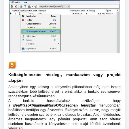
Költségfelosztás részleg-, munkaszám vagy projekt
alapján
Amennyiben egy költség a könyvelés pillanatában még nem ismert
százalékban több költséghelyet is érint, akkor a funkció segítségével
rendezhetjük a későbbiekben.
A funkció használatához szükséges, hogy
a
Beállítások/Alapbeállítások/Költséghely felosztás
menüpontban
beállításra kerüljön egy átvezetési főkönyvi szám, illetve, hogy melyik
költséghely esetén szeretnénk az utólagos felosztást. A jó működéshez
érdemes meghatározni egy például projektet, amit azon tételek
esetében használunk a könyveléskor amit majd később szeretnénk
felosztani.