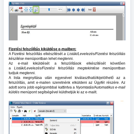
Fizetési felszólítás kiküldése e-mailben:
A Fizetési felszólítás elkészítését
a Listák/Levelezés/Fizetési felszólítás
készítése
menüpontban lehet megtenni.
Az e-mail kiküldését a felszólítások elkészítését követően
a
Listák/Levelezés/Fizetési felszólítás megtekintése
menüpontban
tudjuk megtenni.
A lista megnyitása után egyesével kiválasztható/kijelölhető az a
felszólítás, amit e-mailen szeretnénk elküldeni az Ügyfél részére. Az
adott sorra jobb egérgombbal kattintva a
Nyomtatás/Automatikus e-mail
küldés
menüpont segítségével küldhetjük ki az e-mailt.