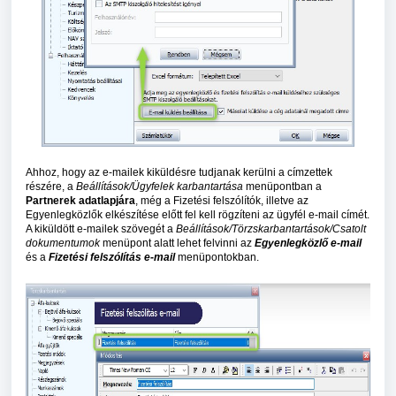
Ahhoz, hogy az e-mailek kiküldésre tudjanak kerülni a címzettek
részére, a
Beállítások/Ügyfelek karbantartása
menüpontban a
Partnerek adatlapjára
, még a Fizetési felszólítók, illetve az
Egyenlegközlők elkészítése előtt fel kell rögzíteni az ügyfél e-mail címét.
A kiküldött e-mailek szövegét a
Beállítások/Törzskarbantartások/Csatolt
dokumentumok
menüpont alatt lehet felvinni az
Egyenlegközlő e-mail
és a
Fizetési felszólítás e-mail
menüpontokban.