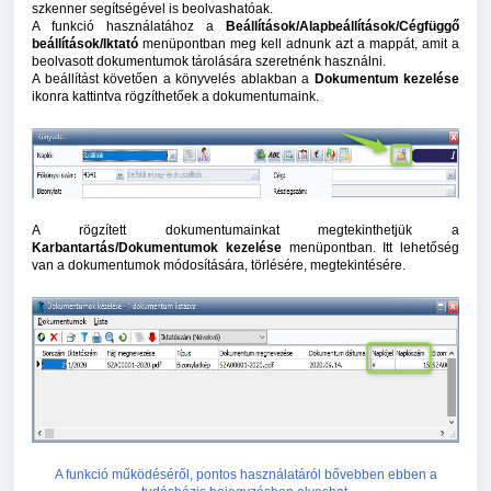
szkenner segítségével is beolvashatóak.
A funkció használatához a
Beállítások/Alapbeállítások/Cégfüggő
beállítások/Iktató
menüpontban meg kell adnunk azt a mappát, amit a
beolvasott dokumentumok tárolására szeretnénk használni.
A beállítást követően a könyvelés ablakban a
Dokumentum kezelése
ikonra kattintva rögzíthetőek a dokumentumaink.
A rögzített dokumentumainkat megtekinthetjük a
Karbantartás/Dokumentumok kezelése
menüpontban. Itt lehetőség
van a dokumentumok módosítására, törlésére, megtekintésére.
A funkció működéséről, pontos használatáról bővebben ebben a