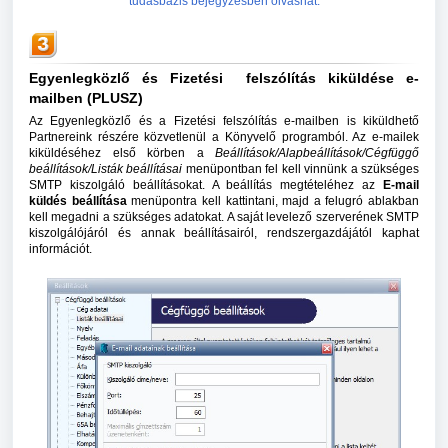
tudásbázis bejegyzésben olvashat.
Egyenlegközlő és Fizetési felszólítás kiküldése e-
mailben (PLUSZ)
Az Egyenlegközlő és a Fizetési felszólítás e-mailben is kiküldhető
Partnereink részére közvetlenül a Könyvelő programból. Az e-mailek
kiküldéséhez első körben a
Beállítások/Alapbeállítások/Cégfüggő
beállítások/Listák beállításai
menüpontban fel kell vinnünk a szükséges
SMTP kiszolgáló beállításokat. A beállítás megtételéhez az
E-mail
küldés beállítása
menüpontra kell kattintani, majd a felugró ablakban
kell megadni a szükséges adatokat. A saját levelező szerverének SMTP
kiszolgálójáról és annak beállításairól, rendszergazdájától kaphat
információt.