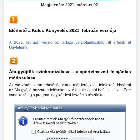
Megjelenés: 2021. március 02.
Elérhető a Kulcs-Könyvelés 2021. februári verziója
A 2021. februári verzióhoz tartozó verziótájékoztatót itt érhetik el
Ügyfeleink.
Áfa-gyűjtők szinkronizálása – alapértelmezett felajánlás
módosulása
Az Áfa zárás során lehetőség van a már lerögzített tételeknél frissíteni
az Áfa-gyűjtő hozzárendeléseket az Áfa-kulcsoknál beállítottakkal. Erre
vonatkozólag a program egy kérdést tesz fel a részünkre.