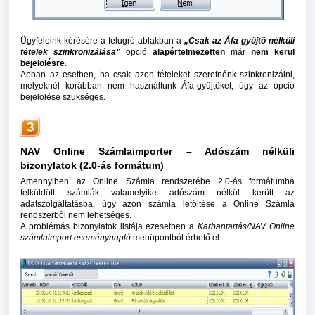
Ügyfeleink kérésére a felugró ablakban a
„Csak az Áfa gyűjtő nélküli
tételek szinkronizálása”
opció
alapértelmezetten
már
nem kerül
bejelölésre
.
Abban az esetben, ha csak azon tételeket szeretnénk szinkronizálni,
melyeknél korábban nem használtunk Áfa-gyűjtőket, úgy az opció
bejelölése szükséges.
NAV Online Számlaimporter – Adószám nélküli
bizonylatok (2.0-ás formátum)
Amennyiben az Online Számla rendszerébe 2.0-ás formátumba
felküldött számlák valamelyike adószám nélkül került az
adatszolgáltatásba, úgy azon számla letöltése a Online Számla
rendszerből nem lehetséges.
A problémás bizonylatok listája ezesetben a
Karbantartás/NAV Online
számlaimport eseménynapló
menüpontból érhető el.