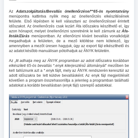
Az
Adatszolgáltatás/Bevallás önellenőrzése/**65-ös nyomtatvány
menüpontra kattintva nyílik meg az önellenőrzés elkészítésének
felülete. Első lépésben ki kell választani az önellenőrzéssel érintett
időszakot. Az önellenőrzés csak lezárt Áfa időszakra készíthető el, így
azon hónapot, melyet önellenőrizni szeretnénk le kell zárnunk az
Áfa-
listák/Zárás
menüpontban. Az ellenőrizni kívánt bevallás vonalkódját
megadhatjuk a felületen, de a mező kitöltése nem kötelező, így
amennyiben a mezőt üresen hagyjuk, úgy az export fájl elkészíthető és
az adatot később manuálisan pótolhatjuk az ÁNYK felületén.
Az „
Itt adhatja meg az ÁNYK programban az adott időszakra korábban
elkészített 65-ös bevallás *.enyk kiterjesztésű állományát
” mezőben be
kell tallóznunk azt a *.enyk fájlt, mely az ÁNYK rendszerén keresztül az
adott időszakra be lett küldve bevallásként. Az enyk fájl megjelölését
követően a program összehasonlítja a jelenleg a programban található
adatokat a korábbi bevallásban (enyk fájl) szereplő adatokkal.