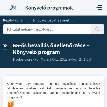
Kihagyás a tartalom megtartásához
Könyvelő programok
Kezdőlap
...
65-ös bevallás önellenőrzése – Könyvelő program
65-ös bevallás önellenőrzése –
Könyvelő program
Módosítva ekkor Mon, 9 Okt, 2023 ekkor: 2:41 DU
Amennyiben egy korábban már áfa bevallással érintett időszak
tekintetében önellenőrzést kell benyújtanunk, úgy a bevallás
önellenőrzéséhez szükséges adatok exportálhatók a Könyvelő
programból.