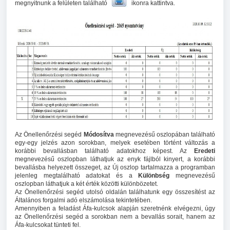
megnyitnunk a felületen található
ikonra kattintva.
Az Önellenőrzési segéd
Módosítva
megnevezésű oszlopában található
egy-egy jelzés azon sorokban, melyek esetében történt változás a
korábbi bevallásban található adatokhoz képest. Az
Eredeti
megnevezésű oszlopban láthatjuk az enyk fájlból kinyert, a korábbi
bevallásba helyezett összeget, az Új oszlop tartalmazza a programban
jelenleg megtalálható adatokat és a
Különbség
megnevezésű
oszlopban láthatjuk a két érték közötti különbözetet.
Az Önellenőrzési segéd utolsó oldalán találhatunk egy összesítést az
Általános forgalmi adó elszámolása tekintetében.
Amennyiben a feladást Áfa-kulcsok alapján szeretnénk elvégezni, úgy
az Önellenőrzési segéd a sorokban nem a bevallás sorait, hanem az
Áfa-kulcsokat tünteti fel.