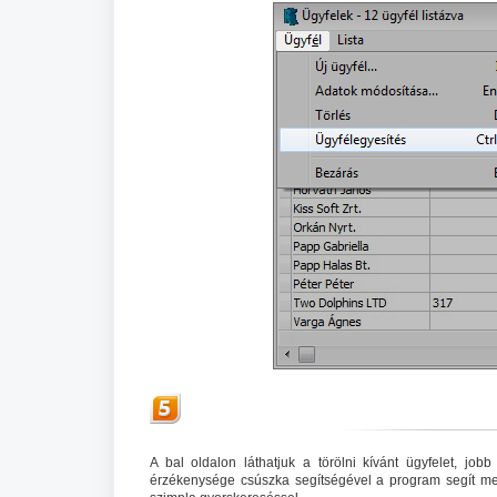
A bal oldalon láthatjuk a törölni kívánt ügyfelet, job
érzékenysége csúszka segítségével a program segít megt