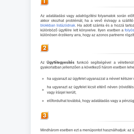
Az adatátadási vagy adatrögzítési folyamatok során előf
akkor okozhat problémát, ha a vevő és/vagy a szállító 
blokkban listázódnak
. Ha adott számla és a hozzá tarto
különböző ügyfélre lett könyvelve. Ilyen esetben a
folyó
különösen érzékeny arra, hogy az azonos partnerre rögzíte
Az
Ügyfélegyesítés
funkció segítségével a véletlenül
gyakorlatban jellemzően a következő három esetben lehe
»
ha ugyanazt az ügyfelet ugyanazzal a névvel kétszer r
ha ugyanazt az ügyfelet kicsit eltérő néven (rövidíté
»
vagy írásjel került,
»
előfordulhat továbbá, hogy adatátadás vagy a pénzügyi
Mindhárom esetben ezt a menüpontot használhatjuk: az ügy