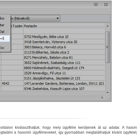
b oldalon kiválaszthatjuk, hogy mely ügyfélre kerüljenek át az adatai. A hason
alálni a hasonló ügyfélneveket, így gyorsabban megtalálhatjuk kívánt ügyfelet,