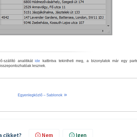
-szállító analitikát
ide
kattintva tekintheti meg, a bizonylatok már egy part
összepontozhatóak lesznek.
»
Egyenlegközlő – Sablonok
a cikket?
Nem
Igen