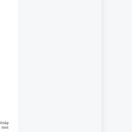
lóság
 mint