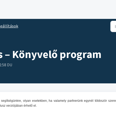
eállítások
s – Könyvelő program
2:58 DU
t segítségünkre, olyan esetekben, ha valamely partnerünk egynél többször szere
lusz verziójában érhető el.