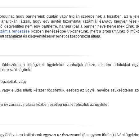
ordulhat, hogy partnereink duplán vagy triplán szerepelnek a törzsben. Ez a je
analitikán látszik, hogy egy ügyfél bizonylatai (számlái és/vagy kiegyenlítései
zó kiegyenlítés nem egy partnerre, hanem (bár a partner neve helyesnek tűnik, d
számla rendezése
közben nehézségbe ütközhetünk, mert a programfunkció műk
tt számlákat és kiegyenlítéseket lehet összepontozni általa.
 többszörösen felrögzített ügyfeleket vonhatjuk össze, minden adatukkal együ
t erre szükségünk:
ögzítettük, vagy
s, vagy elütés miatt) kétszer rögzítettük, esetleg az ügyfél nevébe szükségtelen s
 év zárása / nyitása közben esetleg újra létrehoztuk az ügyfelet.
féltörzsben kattintsunk egyszer az összevonni (és egyben törölni) kívánt ügyfélre