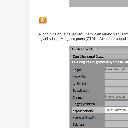
A jobb oldalon, a néven kívül bármilyen adatot megválto
ügyfél adatait. A legalsó gomb (CTRL + A) minden adatot át