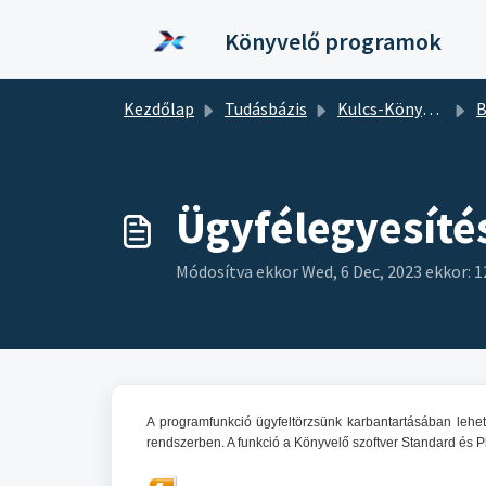
Kihagyás a tartalom megtartásához
Könyvelő programok
Kezdőlap
Tudásbázis
Kulcs-Könyvelés
B
Ügyfélegyesíté
Módosítva ekkor Wed, 6 Dec, 2023 ekkor: 1
A programfunkció ügyfeltörzsünk karbantartásában lehe
rendszerben.
A funkció a Könyvelő szoftver Standard és P