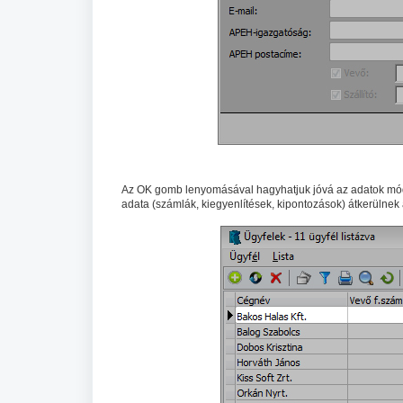
Az OK gomb lenyomásával hagyhatjuk jóvá az adatok módosí
adata (számlák, kiegyenlítések, kipontozások) átkerülnek a