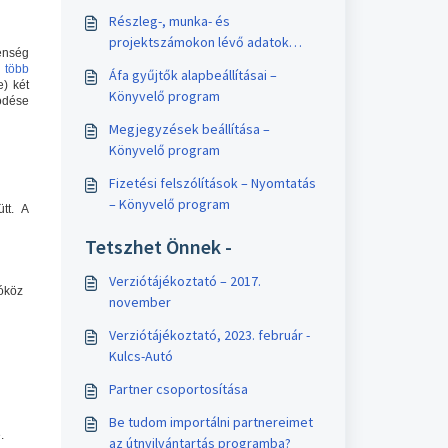
Részleg-, munka- és
projektszámokon lévő adatok
lenség
tömeges átmozgatása egy másik
)
több
Áfa gyűjtők alapbeállításai –
számra
e) két
Könyvelő program
ödése
Megjegyzések beállítása –
Könyvelő program
Fizetési felszólítások – Nyomtatás
– Könyvelő program
tt. A
Tetszhet Önnek -
Verziótájékoztató – 2017.
zóköz
november
Verziótájékoztató, 2023. február -
Kulcs-Autó
Partner csoportosítása
Be tudom importálni partnereimet
.
az útnyilvántartás programba?