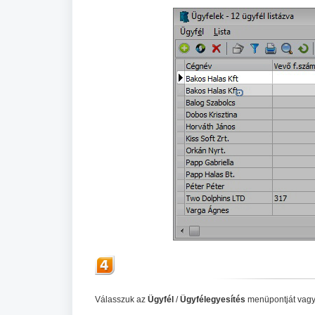
Válasszuk az
Ügyfél
/
Ügyfélegyesítés
menüpontját vag