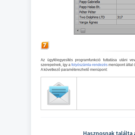
Az ügyfélegyesítés programfunkció futtatása utáni vevő
szerepelnek, így a
folyószámla-rendezés
menüpont által 
A következő paraméterezhető menüpont:
Hasznosnak találta 