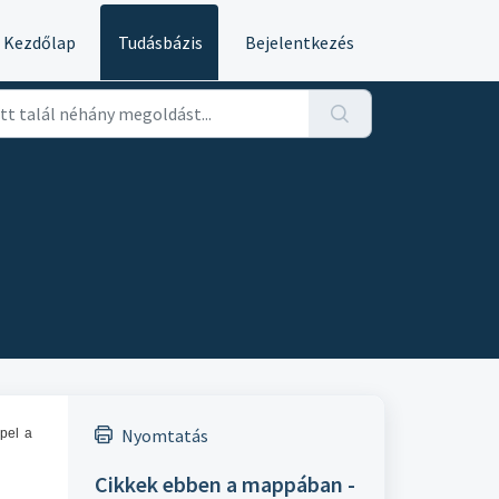
Kezdőlap
Tudásbázis
Bejelentkezés
Nyomtatás
pel a
Cikkek ebben a mappában -