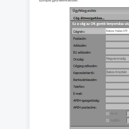
szimpla gyorskereséssel.