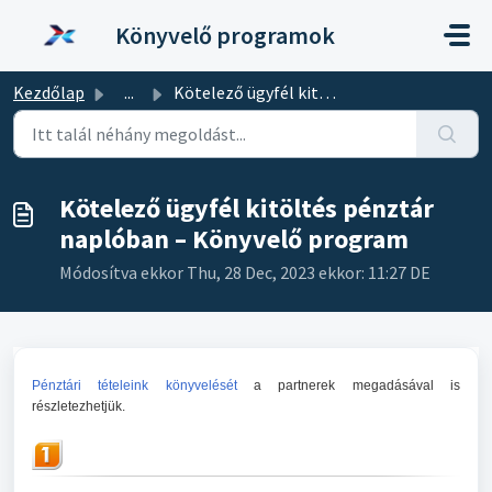
Kihagyás a tartalom megtartásához
Könyvelő programok
Kezdőlap
...
Kötelező ügyfél kitöltés pénztár naplóban – Könyvelő program
Kötelező ügyfél kitöltés pénztár
naplóban – Könyvelő program
Módosítva ekkor Thu, 28 Dec, 2023 ekkor: 11:27 DE
Pénztári tételeink könyvelését
a partnerek megadásával is
részletezhetjük.