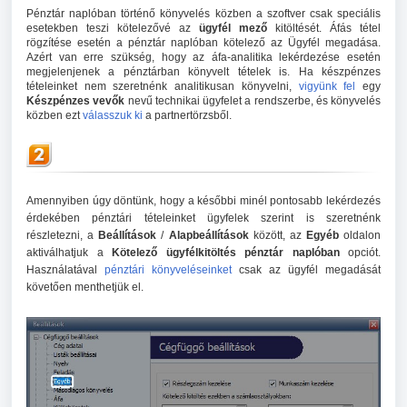
Pénztár naplóban történő könyvelés közben a szoftver csak speciális
esetekben teszi kötelezővé az
ügyfél mező
kitöltését. Áfás tétel
rögzítése esetén a pénztár naplóban kötelező az Ügyfél megadása.
Azért van erre szükség, hogy az áfa-analitika lekérdezése esetén
megjelenjenek a pénztárban könyvelt tételek is. Ha készpénzes
tételeinket nem szeretnénk analitikusan könyvelni,
vigyünk fel
egy
Készpénzes vevők
nevű technikai ügyfelet a rendszerbe, és könyvelés
közben ezt
válasszuk ki
a partnertörzsből.
Amennyiben úgy döntünk, hogy a későbbi minél pontosabb lekérdezés
érdekében pénztári tételeinket ügyfelek szerint is szeretnénk
részletezni, a
Beállítások
/
Alapbeállítások
között, az
Egyéb
oldalon
aktiválhatjuk a
Kötelező ügyfélkitöltés pénztár naplóban
opciót.
Használatával
pénztári könyveléseinket
csak az ügyfél megadását
követően menthetjük el.