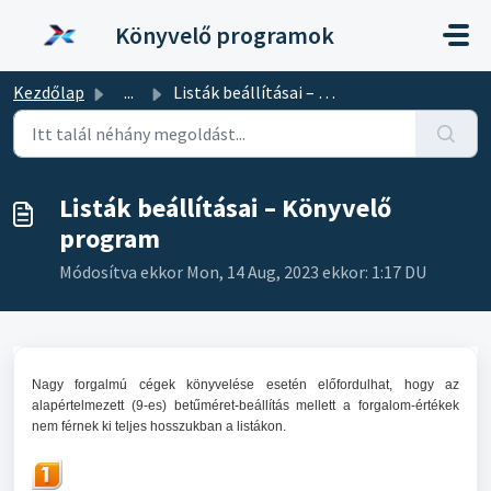
Kihagyás a tartalom megtartásához
Könyvelő programok
Kezdőlap
...
Listák beállításai – Könyvelő program
Listák beállításai – Könyvelő
program
Módosítva ekkor Mon, 14 Aug, 2023 ekkor: 1:17 DU
Nagy forgalmú cégek könyvelése esetén előfordulhat, hogy az
alapértelmezett (9-es) betűméret-beállítás mellett a forgalom-értékek
nem férnek ki teljes hosszukban a listákon.