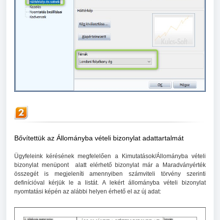
Bővítettük az Állományba vételi bizonylat adattartalmát
Ügyfeleink kérésének megfelelően a Kimutatások/Állományba vételi
bizonylat menüpont alatt elérhető bizonylat már a Maradványérték
összegét is megjeleníti amennyiben számviteli törvény szerinti
definícióval kérjük le a listát. A lekért állományba vételi bizonylat
nyomtatási képén az alábbi helyen érhető el az új adat: