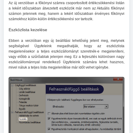
Az új verzióban a főkönyvi számra csoportosított értékcsökkenési listán
a lekért időszakban átvezetett eszközök már nem az Aktuális főkönyvi
számon jelennek meg, hanem a lekért időszakban érvényes főkönyvi
számokhoz külön-külön értékcsökkenési sor tartozik.
Eszközlista kezelése
Ebben a verzióban egy új beállítási lehetőség jelent meg, melynek
segítségével Ügyfeleink megadhatják, hogy az eszközlista
megjelenésekor a teljes eszközállományt szeretnék-e megjeleníteni,
vagy előbb a szűrőablak jelenjen meg. Ez a fejlesztés különösen nagy
eszközállománnyal rendelkező Ügyfeleink számára lehet hasznos,
mivel náluk a teljes lista megjelenítése már időt vehet igénybe.