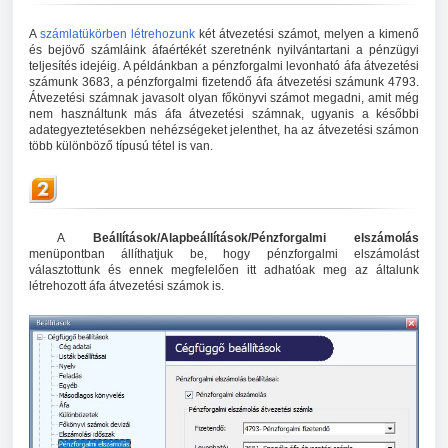
A
számlatükörben létrehozunk
két átvezetési számot, melyen a kimenő
és bejövő számláink áfaértékét szeretnénk nyilvántartani a pénzügyi
teljesítés idejéig. A példánkban a pénzforgalmi levonható áfa átvezetési
számunk 3683, a pénzforgalmi fizetendő áfa átvezetési számunk 4793.
Átvezetési számnak javasolt olyan főkönyvi számot megadni, amit még
nem használtunk más áfa átvezetési számnak, ugyanis a későbbi
adategyeztetésekben nehézségeket jelenthet, ha az átvezetési számon
több különböző típusú tétel is van.
A
Beállítások/Alapbeállítások/Pénzforgalmi elszámolás
menüpontban állíthatjuk be, hogy pénzforgalmi elszámolást
választottunk és ennek megfelelően itt adhatóak meg az általunk
létrehozott áfa átvezetési számok is.