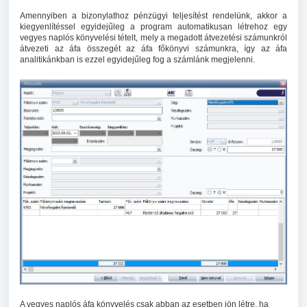
Amennyiben a bizonylathoz pénzügyi teljesítést rendelünk, akkor a
kiegyenlítéssel egyidejűleg a program automatikusan létrehoz egy
vegyes naplós könyvelési tételt, mely a megadott átvezetési számunkról
átvezeti az áfa összegét az áfa főkönyvi számunkra, így az áfa
analitikánkban is ezzel egyidejűleg fog a számlánk megjelenni.
A vegyes naplós áfa könyvelés csak abban az esetben jön létre, ha