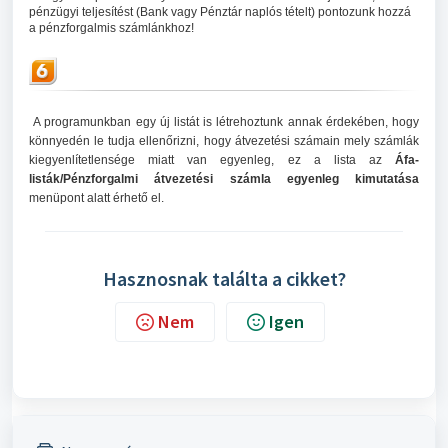
pénzügyi teljesítést (Bank vagy Pénztár naplós tételt) pontozunk hozzá
a pénzforgalmis számlánkhoz!
A programunkban egy új listát is létrehoztunk annak érdekében, hogy
könnyedén le tudja ellenőrizni, hogy átvezetési számain mely számlák
kiegyenlítetlensége miatt van egyenleg, ez a lista az
Áfa-
listák/Pénzforgalmi átvezetési számla egyenleg kimutatása
menüpont alatt érhető el.
Hasznosnak találta a cikket?
Nem
Igen