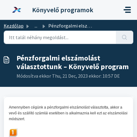
Kihagyás a tartalom megtartásához
Könyvelő programok
Kezdőlap
...
Pénzforgalmi elszámolást választottunk – Könyvelő program
Pénzforgalmi elszámolást
választottunk – Könyvelő program
Módosítva ekkor Thu, 21 Dec, 2023 ekkor: 10:57 DE
Amennyiben cégünk a pénzforgalmi elszámolást választotta, akkor a
vevő és szállító számlái esetében is alkalmaznia kell ezt az elszámolási
módszert.