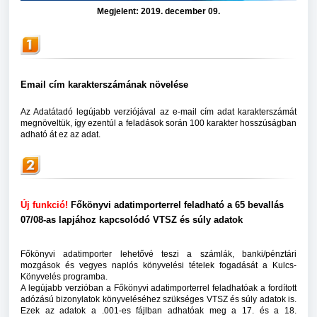
Megjelent:
2019. december 09.
Email cím karakterszámának növelése
Az Adatátadó legújabb verziójával az e-mail cím adat karakterszámát
megnöveltük, így ezentúl a feladások során 100 karakter hosszúságban
adható át ez az adat.
Új funkció!
Főkönyvi adatimporterrel feladható a 65 bevallás
07/08-as lapjához kapcsolódó VTSZ és súly adatok
Főkönyvi adatimporter lehetővé teszi a számlák, banki/pénztári
mozgások és vegyes naplós könyvelési tételek fogadását a Kulcs-
Könyvelés programba.
A legújabb verzióban a Főkönyvi adatimporterrel feladhatóak a fordított
adózású bizonylatok könyveléséhez szükséges VTSZ és súly adatok is.
Ezek az adatok a .001-es fájlban adhatóak meg a 17. és a 18.