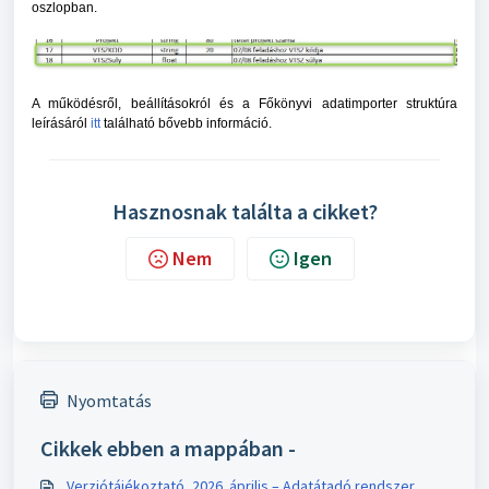
oszlopban.
A működésről, beállításokról és a Főkönyvi adatimporter struktúra
leírásáról
itt
található bővebb információ.
Hasznosnak találta a cikket?
Nem
Igen
Nyomtatás
Cikkek ebben a mappában -
Verziótájékoztató, 2026. április – Adatátadó rendszer