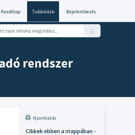
Kezdőlap
Tudásbázis
Bejelentkezés
tadó rendszer
Nyomtatás
Cikkek ebben a mappában -