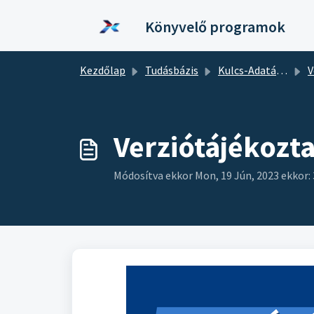
Kihagyás a tartalom megtartásához
Könyvelő programok
Kezdőlap
Tudásbázis
Kulcs-Adatátadó és Főkönyvi Adatimporter
V
Verziótájékozta
Módosítva ekkor Mon, 19 Jún, 2023 ekkor: 