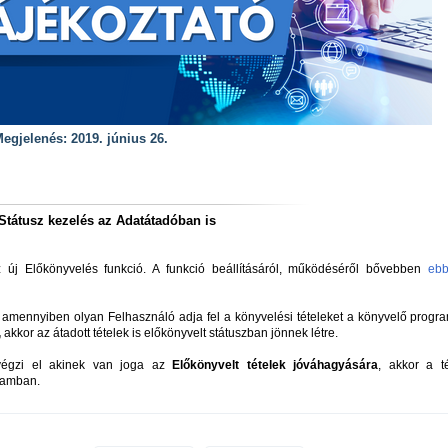
egjelenés: 2019. június 26.
tátusz kezelés az Adatátadóban is
új Előkönyvelés funkció. A funkció beállításáról, működéséről bővebben
eb
 amennyiben olyan Felhasználó adja fel a könyvelési tételeket a könyvelő progr
,
akkor az átadott tételek is előkönyvelt státuszban jönnek létre.
végzi el akinek van joga az
Előkönyvelt tételek jóváhagyására
, akkor a té
gramban.