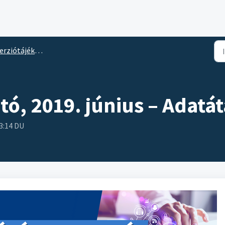
erziótájékoztató
tó, 2019. június – Adatá
3:14 DU