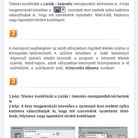
Tételes kontírlistát a
Listák
/
Jelentés
menüpontból kérhetünk le. A lista
megjelenését követően a
nyomtató ikon melletti nyílra kattintva
választhatjuk ki, hogy mit szeretnénk nyomtatni: tétel-listát, folytonos
vagy laponként tördelt kontírlapot.
A menüpont segítségével az adott időszakban rögzített tételek száma is
könnyedén lekérdezhető. A szűrést követően a listát tartalmazó
képernyő (panel) tetején összesíti a program a könyvelt tételek
számát. Adott napon, adott időszakban lekönyvelt bizonylatokra is itt
szűrhetünk, a szűrőpanel első,
Könyvelés dátuma
sorában.
1.kép: Tételes kontírlistát a Listák / Jelentés menüpontból kérhetünk
le
2.kép:
A lista megjelenését követően a nyomtató ikon melletti nyílra
kattintva választhatjuk ki, hogy mit szeretnénk nyomtatni: tétel-
listát, folytonos vagy laponként tördelt kontírlapot