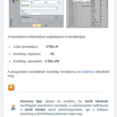
A nyomtatást a billentyűzet segítségével is elindíthatjuk:
»
Lista nyomtatása:
CTRL+P
,
»
Kontírlap, folytonos:
F9
,
»
Kontírlap, laponként:
CTRL+F9
.
A programból nyomtatható kontírlap formátuma
ide kattintva
tekinthető
meg.
Hasznos tipp:
abban az esetben, ha
törölt tételeink
kontírlapját szeretnénk nyomtatni, a szűrőpanelen kattintsunk
a
törölt tételek
opció jelölőnégyzetére, így a listában
kizárólag a törölt tételek jelennek majd meg.