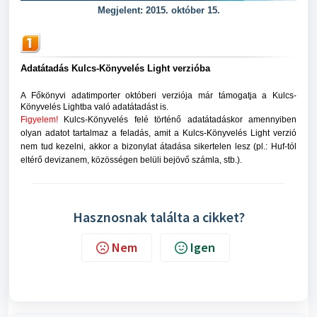
Megjelent: 2015. október 15.
Adatátadás Kulcs-Könyvelés Light verzióba
A Főkönyvi adatimporter októberi verziója már támogatja a Kulcs-
Könyvelés Lightba való adatátadást is.
Figyelem!
Kulcs-Könyvelés felé történő adatátadáskor amennyiben
olyan adatot tartalmaz a feladás, amit a Kulcs-Könyvelés Light verzió
nem tud kezelni, akkor a bizonylat átadása sikertelen lesz (pl.: Huf-tól
eltérő devizanem, közösségen belüli bejövő számla, stb.).
Hasznosnak találta a cikket?
Nem
Igen