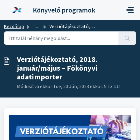
Kihagyás a tartalom megtartásához
Könyvelő programok
Kezdőlap
...
Verziótájékoztató, 2018. január/május – Főkönyvi adatimpo...
Verziótájékoztató, 2018.
január/május – Főkönyvi
adatimporter
Módosítva ekkor Tue, 20 Jún, 2023 ekkor: 5:13 DU