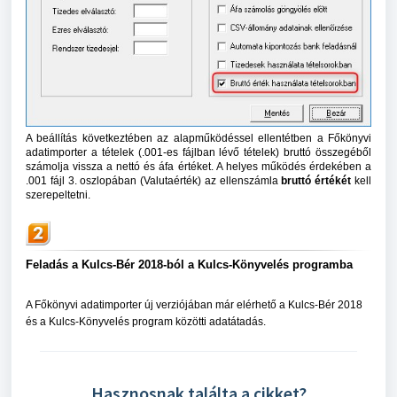
A beállítás következtében az alapműködéssel ellentétben a Főkönyvi
adatimporter a tételek (.001-es fájlban lévő tételek) bruttó összegéből
számolja vissza a nettó és áfa értéket. A helyes működés érdekében a
.001 fájl 3. oszlopában (Valutaérték) az ellenszámla
bruttó értékét
kell
szerepeltetni.
Feladás a Kulcs-Bér 2018-ból a Kulcs-Könyvelés programba
A Főkönyvi adatimporter új verziójában már elérhető a Kulcs-Bér 2018
és a Kulcs-Könyvelés program közötti adatátadás.
Hasznosnak találta a cikket?