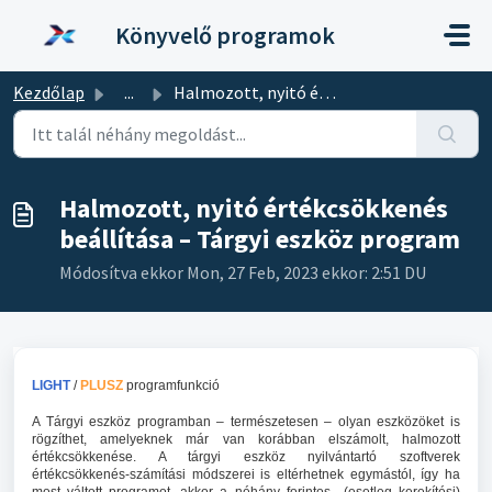
Kihagyás a tartalom megtartásához
Könyvelő programok
Kezdőlap
...
Halmozott, nyitó értékcsökkenés beállítása – Tárgyi eszkö...
Halmozott, nyitó értékcsökkenés
beállítása – Tárgyi eszköz program
Módosítva ekkor Mon, 27 Feb, 2023 ekkor: 2:51 DU
LIGHT
/
PLUSZ
programfunkció
A Tárgyi eszköz programban – természetesen – olyan eszközöket is
rögzíthet, amelyeknek már van korábban elszámolt, halmozott
értékcsökkenése. A tárgyi eszköz nyilvántartó szoftverek
értékcsökkenés-számítási módszerei is eltérhetnek egymástól, így ha