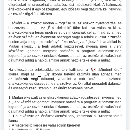
most váltott programot, akkor a néhány forintos (esetleg kerekítési)
eltéréseket is orvosolhatja adatrögzítési módszerünkkel. A halmozott
értékcsökkenést egy összegben, egy időszak végi dátumra kell felvinni,
az eszköz rögzítése közben.
Elsőként – a szokott módon – rögzítse fel az eszköz nyilvántartási és
beszerzési adatait. Az „Écs. definíció” fülre kattintva válassza ki az
értékcsökkenési leírás módszerét, definíciójának célját, majd adja meg
az évek számát, az évenkénti összeget vagy a leírási kulcsot. Szükség
esetén adja meg a maradványértéket és/vagy a fejlesztési tartalékot is.
Miután elkészült a fenti adatok rögzítésével, nyomja meg a „Terv
készítése” gombot, melynek hatására a program automatikusan
legenerálja az eszköz értékcsökkenési adatait, az eszköz aktiválásának
dátumától addig a napig, amikor annak nettó értéke eléri a nullát.
Ha elkészült az értékcsökkenési terv, kattintson a
„Mindent töröl”
ikonra, majd az
„Új” ikonra történő kattintás után adhatja meg
az
időszak végi
dátumot, valamint a már korábban elszámolt
értékcsökkenés összegét. Így a szoftver az Ön által megadott dátumtól
és összegtől kezdi számolni az értékcsökkenési tervet.
1. Miután elkészült az értékcsökkenési adatok rögzítésével, nyomja meg
a „Terv készítése” gombot, melynek hatására a program automatikusan
legenerálja az eszköz értékcsökkenési adatait, az eszköz aktiválásának
dátumától addig a napig, amikor annak nettó értéke eléri a nullát
2. Ha elkészült az értékcsökkenési terv, kattintson a "Mindent töröl"
ikonra
3. A megerősítő kérdésre válaszoljon Igen-nel