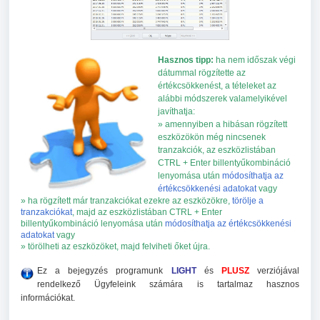
Hasznos tipp:
ha nem időszak végi
dátummal rögzítette az
értékcsökkenést, a tételeket az
alábbi módszerek valamelyikével
javíthatja:
»
amennyiben a hibásan rögzített
eszközökön még nincsenek
tranzakciók, az eszközlistában
CTRL + Enter billentyűkombináció
lenyomása után
módosíthatja az
értékcsökkenési adatokat
vagy
»
ha rögzített már tranzakciókat ezekre az eszközökre,
törölje a
tranzakciókat
, majd az eszközlistában CTRL + Enter
billentyűkombináció lenyomása után
módosíthatja az értékcsökkenési
adatokat
vagy
»
törölheti az eszközöket, majd felviheti őket újra.
Ez a bejegyzés programunk
LIGHT
és
PLUSZ
verziójával
rendelkező Ügyfeleink számára is tartalmaz hasznos
információkat.