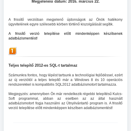
Megjelenési dátum: 2016. március 22
.
A frissítő verzióban megjelenő újdonságok az Önök hatékony
ügyvitelének egyre szélesebb körben történő kiszolgálását segítik.
A frissítő verzió telepítése előtt mindenképpen
készítsenek
adatbázismentést!
Telj
es telepítő 2012-es SQL-t tartalmaz
Számunkra fontos, hogy lépést tartsunk a technológiai fejlődéssel, ezért
az új verziótól a teljes telepítő már a Windows 8 és 10 operációs
rendszerekkel is kompatibilis SQL2012 adatbázismotort tartalmazza.
Megjegyzés: amennyiben Ön már rendelkezik régebbi telepítésű Kulcs-
Soft programmal, abban az esetben az az által használt
adatbázismotort fogja használni az Útnyilvántartó program is. A frissítő
verzió telepítése előtt mindenképpen készítsen adatbázismentést!