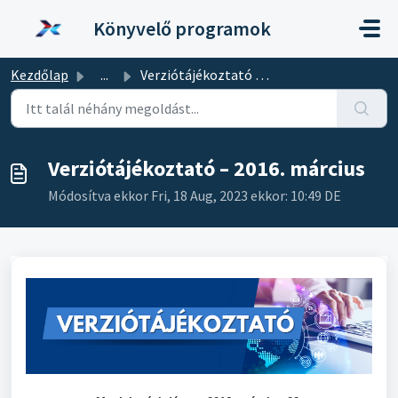
Kihagyás a tartalom megtartásához
Könyvelő programok
Kezdőlap
...
Verziótájékoztató – 2016. március
Verziótájékoztató – 2016. március
Módosítva ekkor Fri, 18 Aug, 2023 ekkor: 10:49 DE