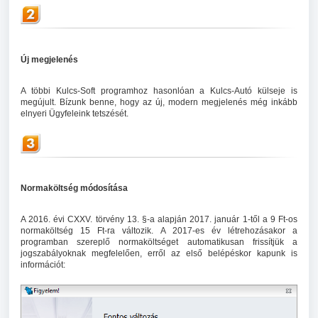
Új megjelenés
A többi Kulcs-Soft programhoz hasonlóan a Kulcs-Autó külseje is
megújult. Bízunk benne, hogy az új, modern megjelenés még inkább
elnyeri Ügyfeleink tetszését.
Normaköltség módosítása
A 2016. évi CXXV. törvény 13. §-a alapján 2017. január 1-től a 9 Ft-os
normaköltség 15 Ft-ra változik. A 2017-es év létrehozásakor a
programban szereplő normaköltséget automatikusan frissítjük a
jogszabályoknak megfelelően, erről az első belépéskor kapunk is
információt: