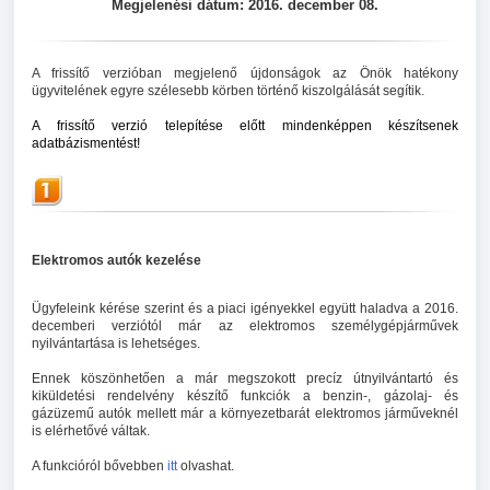
Megjelenési dátum: 2016. december 08.
A frissítő verzióban megjelenő újdonságok az Önök hatékony
ügyvitelének egyre szélesebb körben történő kiszolgálását segítik.
A frissítő verzió telepítése előtt mindenképpen
készítsenek
adatbázismentést!
Elektromos autók kezelése
Ügyfeleink kérése szerint és a piaci igényekkel együtt haladva a 2016.
decemberi verziótól már az elektromos személygépjárművek
nyilvántartása is lehetséges.
Ennek köszönhetően a már megszokott precíz útnyilvántartó és
kiküldetési rendelvény készítő funkciók a benzin-, gázolaj- és
gázüzemű autók mellett már a környezetbarát elektromos járműveknél
is elérhetővé váltak.
A funkcióról bővebben
itt
olvashat.