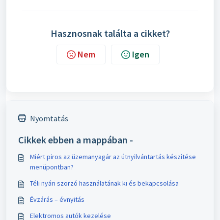
Hasznosnak találta a cikket?
Nem
Igen
Nyomtatás
Cikkek ebben a mappában -
Miért piros az üzemanyagár az útnyilvántartás készítése
menüpontban?
Téli nyári szorzó használatának ki és bekapcsolása
Évzárás – évnyitás
Elektromos autók kezelése