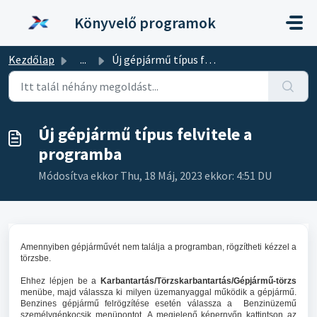
Kihagyás a tartalom megtartásához
Könyvelő programok
Kezdőlap
...
Új gépjármű típus felvitele a programba
Új gépjármű típus felvitele a
programba
Módosítva ekkor Thu, 18 Máj, 2023 ekkor: 4:51 DU
Amennyiben gépjárművét nem találja a programban, rögzítheti kézzel a
törzsbe.
Ehhez lépjen be a
Karbantartás/Törzskarbantartás/Gépjármű-törzs
menübe, majd válassza ki milyen üzemanyaggal működik a gépjármű.
Benzines gépjármű felrögzítése esetén válassza a Benzinüzemű
személygépkocsik menüpontot. A megjelenő képernyőn kattintson az