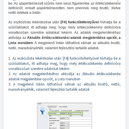
be. Az alapértelmezett szűrés nem veszi figyelembe az értékcsökkenési
definíciót, emiatt alapértelmezetten nem jelennek meg bruttó, illetve
nettó értékek a listán.
Az eszközlista lekérdezése után
[F4] funkcióbillentyűvel
hívhatja be a
szűrőablakot, itt adhatja meg, hogy mely értékcsökkenési definícióra
vonatkozóan szeretne adatokat lekérni. Az adatok megjelenítéséhez
aktiválja az
Aktuális értékcsökkenési adatok megjelenítése opciót, a
Lista menüben
. A megjelenő listán láthatóvá válnak az aktuális bruttó,
nettó, maradványérték, valamint fejlesztési tartalék adatok.
Az eszközlista lekérdezése után [F4] funkcióbillentyűvel hívhatja be a
1.
szűrőablakot, itt adhatja meg, hogy mely értékcsökkenési definícióra
vonatkozóan szeretne adatokat lekérni
2. Az adatok megjelenítéséhez aktiválja az Aktuális értékcsökkenési
adatok megjelenítése opciót, a Lista menüben
3. A megjelenő listán láthatóvá válnak az aktuális bruttó, nettó,
maradványérték, valamint fejlesztési tartalék adatok