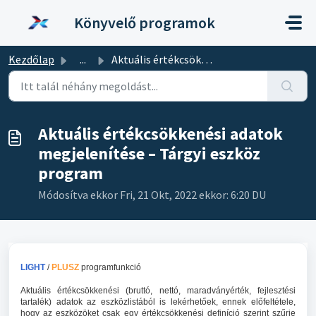
Kihagyás a tartalom megtartásához
Könyvelő programok
Kezdőlap
...
Aktuális értékcsökkenési adatok megjelenítése – Tárgyi es...
Aktuális értékcsökkenési adatok
megjelenítése – Tárgyi eszköz
program
Módosítva ekkor Fri, 21 Okt, 2022 ekkor: 6:20 DU
LIGHT
/
PLUSZ
programfunkció
Aktuális értékcsökkenési (bruttó, nettó, maradványérték, fejlesztési
tartalék) adatok az eszközlistából is lekérhetőek, ennek előfeltétele,
hogy az eszközöket csak egy értékcsökkenési definíció szerint szűrje